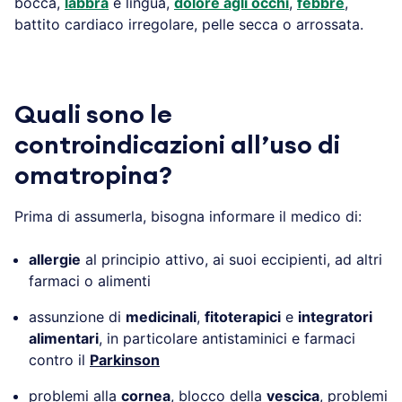
bocca,
labbra
e lingua,
dolore agli occhi
,
febbre
,
battito cardiaco irregolare, pelle secca o arrossata.
Quali sono le
controindicazioni all’uso di
omatropina?
Prima di assumerla, bisogna informare il medico di:
allergie
al principio attivo, ai suoi eccipienti, ad altri
farmaci o alimenti
assunzione di
medicinali
,
fitoterapici
e
integratori
alimentari
, in particolare antistaminici e farmaci
contro il
Parkinson
problemi alla
cornea
, blocco della
vescica
, problemi