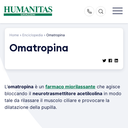
Skip
to
content
Home
»
Enciclopedia
»
Omatropina
Omatropina
L’
omatropina
è un
farmaco miorilassante
che agisce
bloccando il
neurotrasmettitore acetilcolina
in modo
tale da rilassare il muscolo ciliare e provocare la
dilatazione della pupilla.