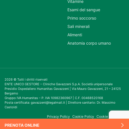
Vitamine
Esami del sangue
Primo soccorso
Sali minerali
Alimenti
Anatomia corpo umano
2026 © Tutti i diritti riservati
ENTE UNICO GESTORE – Cliniche Gavazzeni S.p.A. Società unipersonale
Presidio Ospedaliero Humanitas Gavazzeni | Via Mauro Gavazzeni, 21 – 24125
Bergamo
Gruppo IVA Humanitas – P. IVA 10982360967 | C.F. 00468520168
Posta certificata: gavazzeni@legalmail.it | Direttore sanitario: Dr. Massimo
Castoldi
Privacy Policy
Cookie Policy
Cookie Consent
PRENOTA ONLINE