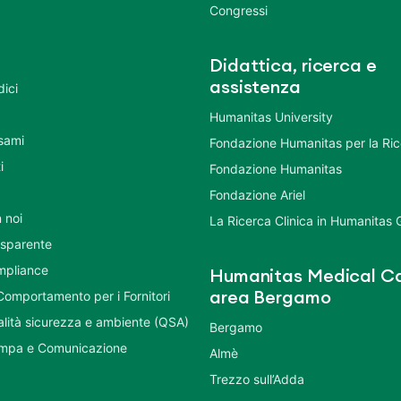
Congressi
Didattica, ricerca e
assistenza
dici
Humanitas University
Esami
Fondazione Humanitas per la Ri
i
Fondazione Humanitas
Fondazione Ariel
 noi
La Ricerca Clinica in Humanitas
asparente
mpliance
Humanitas Medical Ca
Comportamento per i Fornitori
area Bergamo
ualità sicurezza e ambiente (QSA)
Bergamo
ampa e Comunicazione
Almè
Trezzo sull’Adda