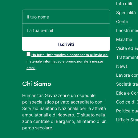
Info utili
Specialità
Centri
I nostri me
Malattie
Visite ed 
Ho letto l’informativa e acconsento all’invio del
Trattament
materiale informativo e promozionale a mezzo
News
email
Lavora con
Chi Siamo
Società tr
Etica e Co
Humanitas Gavazzeni è un ospedale
polispecialistico privato accreditato con il
Codice di 
Servizio Sanitario Nazionale per le attività
Politica q
ambulatoriali e di ricovero. E’ situato nella
Ufficio St
zona centrale di Bergamo, all’interno di un
parco secolare.