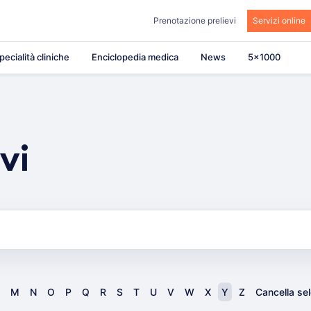
Prenotazione prelievi
Servizi online
pecialità cliniche
Enciclopedia medica
News
5×1000
vi
M
N
O
P
Q
R
S
T
U
V
W
X
Y
Z
Cancella se