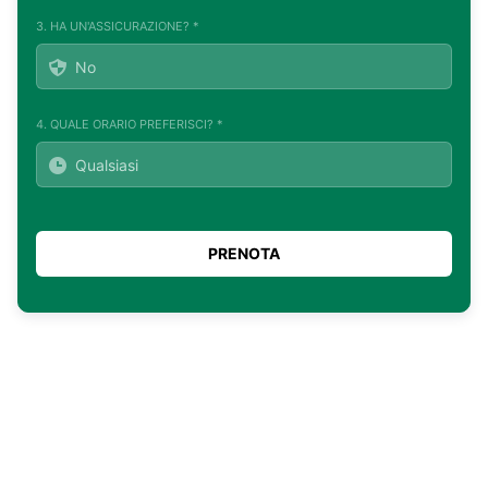
3. HA UN'ASSICURAZIONE? *
4. QUALE ORARIO PREFERISCI? *