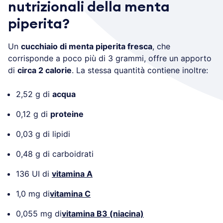
nutrizionali della menta
piperita?
Un
cucchiaio di menta piperita fresca
, che
corrisponde a poco più di 3 grammi, offre un apporto
di
circa 2 calorie
. La stessa quantità contiene inoltre:
2,52 g di
acqua
0,12 g di
proteine
0,03 g di lipidi
0,48 g di carboidrati
136 UI di
vitamina A
1,0 mg di
vitamina C
0,055 mg di
vitamina B3 (niacina)