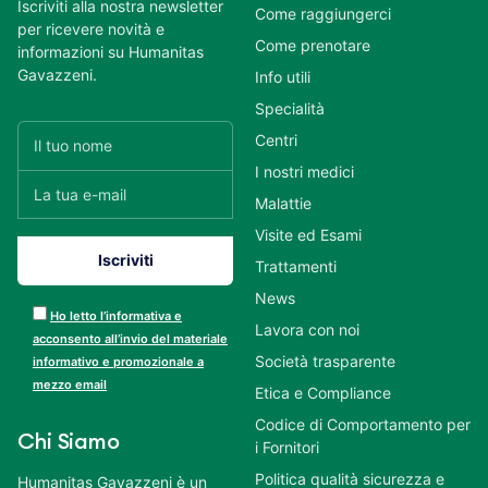
Iscriviti alla nostra newsletter
Come raggiungerci
per ricevere novità e
Come prenotare
informazioni su Humanitas
Gavazzeni.
Info utili
Specialità
Centri
I nostri medici
Malattie
Visite ed Esami
Trattamenti
News
Ho letto l’informativa e
Lavora con noi
acconsento all’invio del materiale
Società trasparente
informativo e promozionale a
mezzo email
Etica e Compliance
Codice di Comportamento per
Chi Siamo
i Fornitori
Politica qualità sicurezza e
Humanitas Gavazzeni è un