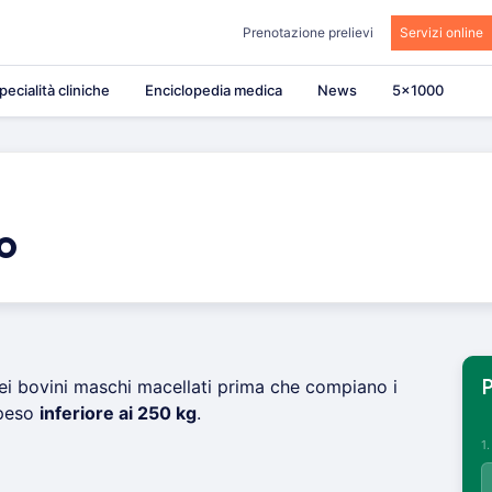
Prenotazione prelievi
Servizi online
pecialità cliniche
Enciclopedia medica
News
5×1000
o
ei bovini maschi macellati prima che compiano i
P
 peso
inferiore ai 250 kg
.
1