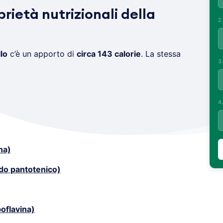
prietà nutrizionali della
2
lo
c’è un apporto di
circa 143 calorie
. La stessa
3
4
na)
ido pantotenico)
boflavina)