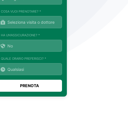
. COSA VUOI PRENOTARE? *
. HA UN'ASSICURAZIONE? *
. QUALE ORARIO PREFERISCI? *