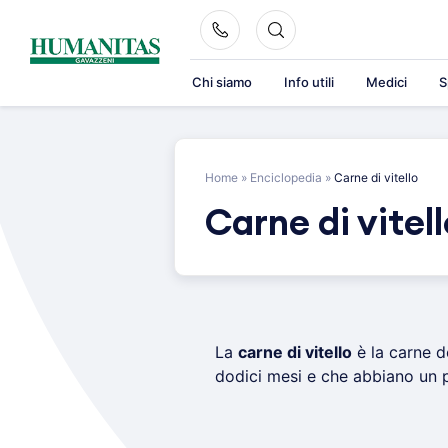
Skip
to
content
Chi siamo
Info utili
Medici
S
Home
»
Enciclopedia
»
Carne di vitello
Carne di vitell
La
carne di vitello
è la carne d
dodici mesi e che abbiano un