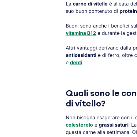
La
carne di vitello
è alleata d
suo buon contenuto di
protei
Buoni sono anche i benefici su
vitamina B12
e durante la gest
Altri vantaggi derivano dalla 
antiossidanti
e di ferro, oltre 
e
denti
.
Quali sono le con
di vitello?
Non bisogna esagerare con il
colesterolo
e
grassi saturi
. L
questa carne alla settimana. Olt