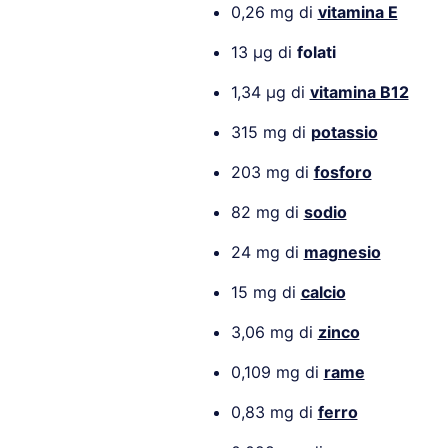
0,26 mg di
vitamina E
13 µg di
folati
1,34 µg di
vitamina B12
315 mg di
potassio
203 mg di
fosforo
82 mg di
sodio
24 mg di
magnesio
15 mg di
calcio
3,06 mg di
zinco
0,109 mg di
rame
0,83 mg di
ferro