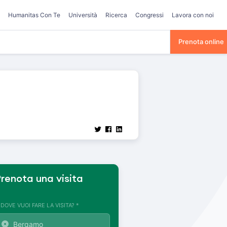
Humanitas Con Te
Università
Ricerca
Congressi
Lavora con noi
Prenota online
renota una visita
. DOVE VUOI FARE LA VISITA? *