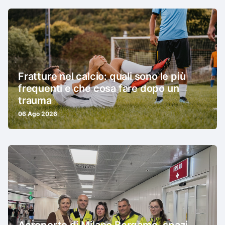
Fratture nel calcio: quali sono le più
frequenti e che cosa fare dopo un
trauma
06 Ago 2026
Aeroporto di Milano Bergamo, spazi