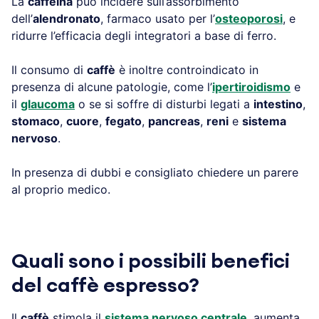
La
caffeina
può incidere sull’assorbimento
dell’
alendronato
, farmaco usato per l’
osteoporosi
, e
ridurre l’efficacia degli integratori a base di ferro.
Il consumo di
caffè
è inoltre controindicato in
presenza di alcune patologie, come l’
ipertiroidismo
e
il
glaucoma
o se si soffre di disturbi legati a
intestino
,
stomaco
,
cuore
,
fegato
,
pancreas
,
reni
e
sistema
nervoso
.
In presenza di dubbi e consigliato chiedere un parere
al proprio medico.
Quali sono i possibili benefici
del caffè espresso?
Il
caffè
stimola il
sistema nervoso centrale
, aumenta