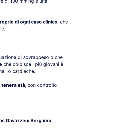
ore di 130 mmHg e una
oprie di ogni caso clinico
, che
ne.
tuazione di sovrappeso o che
e
che colpisce i più giovani è
nali o cardiache.
 tenera età
, con controllo
as Gavazzeni Bergamo
.