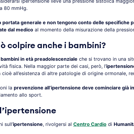
siderarsi ipertensione lieve una pressione sistolica maggi
e a 80 mmHg.
no portata generale e non tengono conto delle specifiche pr
ate dal medico
al momento della misurazione della pressio
ò colpire anche i bambini?
i
bambini in età preadolescenziale
che si trovano in una si
tà fisica. Nella maggior parte dei casi, però, l’
ipertension
 cioè all’esistenza di altre patologie di origine ormonale, re
ioni la
prevenzione all’ipertensione deve cominciare già in
viamento allo sport.
l’ipertensione
 sull’
ipertensione
, rivolgersi al
Centro Cardio
di
Humanit