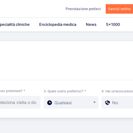
Prenotazione prelievi
Servizi online
pecialità cliniche
Enciclopedia medica
News
5×1000
uoi prenotare? *
3. Quale orario preferisci? *
4. Hai un'assicurazi