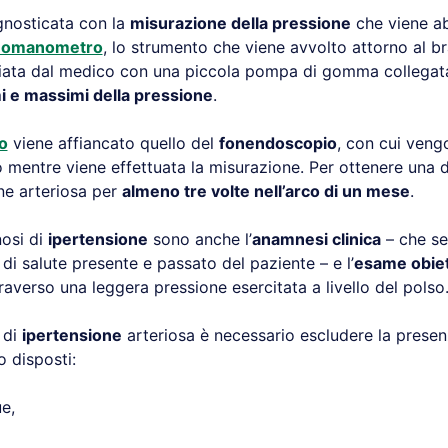
nosticata con la
misurazione della pressione
che viene ab
momanometro
, lo strumento che viene avvolto attorno al b
fiata dal medico con una piccola pompa di gomma collegat
mi e massimi della pressione
.
o
viene affiancato quello del
fonendoscopio
, con cui veng
io mentre viene effettuata la misurazione. Per ottenere una 
ne arteriosa per
almeno tre volte nell’arco di un mese
.
nosi di
ipertensione
sono anche l’
anamnesi clinica
– che se
 di salute presente e passato del paziente – e l’
esame obiet
traverso una leggera pressione esercitata a livello del polso
 di
ipertensione
arteriosa è necessario escludere la presenz
o disposti:
e,