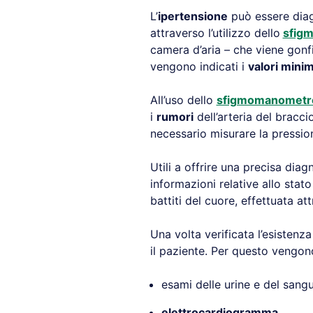
L’
ipertensione
può essere diag
attraverso l’utilizzo dello
sfig
camera d’aria – che viene gon
vengono indicati i
valori mini
All’uso dello
sfigmomanometr
i
rumori
dell’arteria del bracc
necessario misurare la pressio
Utili a offrire una precisa diag
informazioni relative allo stato
battiti del cuore, effettuata at
Una volta verificata l’esistenza
il paziente. Per questo vengon
esami delle urine e del sangu
elettrocardiogramma
,