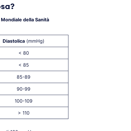
osa?
Mondiale della Sanità
Diastolica
(mmHg)
< 80
< 85
85-89
90-99
100-109
> 110