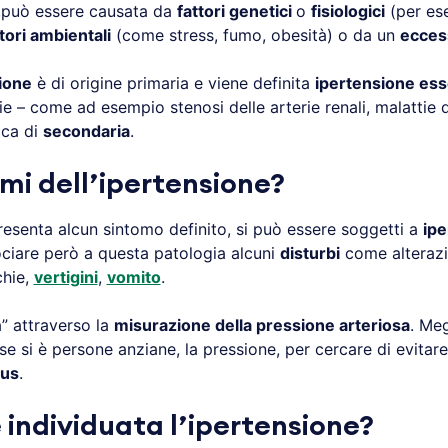
co,può essere causata da
fattori genetici
o
fisiologici
(per ese
tori ambientali
(come stress, fumo, obesità) o da un
ecces
ione
è di origine primaria e viene definita
ipertensione ess
ie – come ad esempio stenosi delle arterie renali, malattie de
ica di
secondaria
.
omi dell’ipertensione?
esenta alcun sintomo definito, si può essere soggetti a
ipe
ciare però a questa patologia alcuni
disturbi
come alterazi
chie,
vertigini
,
vomito
.
” attraverso la
misurazione della pressione arteriosa
. Me
 se si è persone anziane, la pressione, per cercare di evitar
tus
.
individuata l’ipertensione?