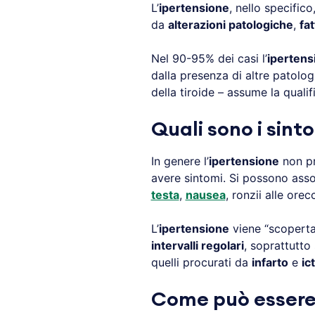
L’
ipertensione
, nello specifi
da
alterazioni patologiche
,
fat
Nel 90-95% dei casi l’
ipertens
dalla presenza di altre patolog
della tiroide – assume la qualif
Quali sono i sint
In genere l’
ipertensione
non pr
avere sintomi. Si possono asso
testa
,
nausea
, ronzii alle orec
L’
ipertensione
viene “scoperta
intervalli regolari
, soprattutto
quelli procurati da
infarto
e
ic
Come può essere 