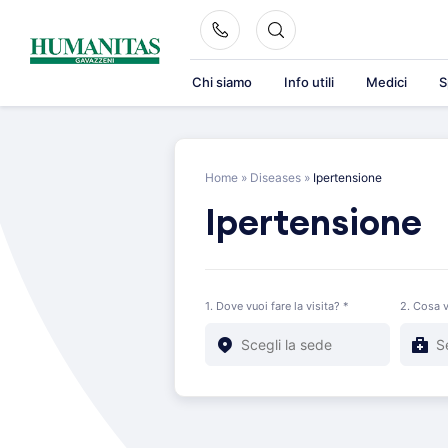
Skip
to
content
Chi siamo
Info utili
Medici
S
Home
»
Diseases
»
Ipertensione
Ipertensione
1. Dove vuoi fare la visita? *
2. Cosa v