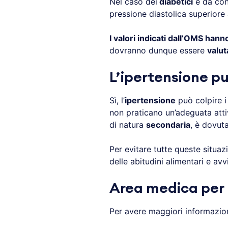
Nel caso dei
diabetici
è da con
pressione diastolica superior
I valori indicati dall’OMS han
dovranno dunque essere
valut
L’ipertensione pu
Sì, l’
ipertensione
può colpire 
non praticano un’adeguata attivi
di natura
secondaria
, è dovuta
Per evitare tutte queste situaz
delle abitudini alimentari e av
Area medica per 
Per avere maggiori informazioni