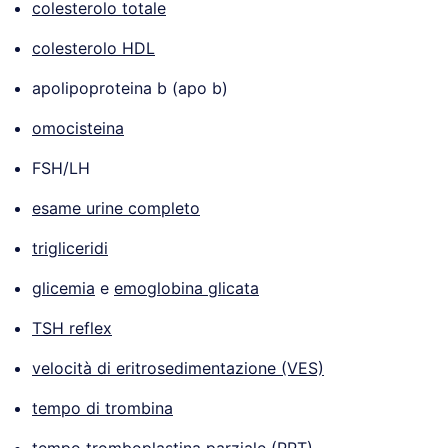
colesterolo totale
colesterolo HDL
apolipoproteina b (apo b)
omocisteina
FSH/LH
esame urine completo
trigliceridi
glicemia
e
emoglobina glicata
TSH reflex
velocità di eritrosedimentazione (VES)
tempo di trombina
tempo tromboplastina parziale (PPT)