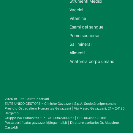
Strumenti Medici
Vaccini
Vitamine
Esami del sangue
Primo soccorso
Sali minerali
Alimenti
Anatomia corpo umano
2026 © Tutti i diritti riservati
ENTE UNICO GESTORE – Cliniche Gavazzeni S.p.A. Società unipersonale
Presidio Ospedaliero Humanitas Gavazzeni | Via Mauro Gavazzeni, 21 – 24125
Bergamo
Gruppo IVA Humanitas – P. IVA 10982360967 | C.F. 00468520168
Posta certificata: gavazzeni@legalmail.it | Direttore sanitario: Dr. Massimo
Castoldi