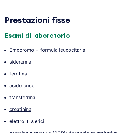
.
Prestazioni fisse
Esami di laboratorio
Emocromo
+ formula leucocitaria
sideremia
ferritina
acido urico
transferrina
creatinina
elettroliti sierici
proteina c reattiva (PCR)
: dosaggio quantitativo