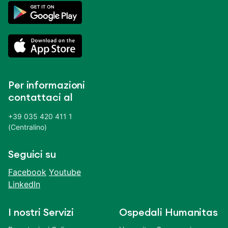
Per informazioni
contattaci al
+39 035 420 411 1
(Centralino)
Seguici su
Facebook
Youtube
LinkedIn
I nostri Servizi
Ospedali Humanitas