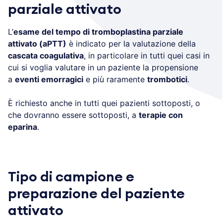
parziale attivato
L’
esame del tempo di tromboplastina parziale
attivato (aPTT)
è indicato per la valutazione della
cascata coagulativa
, in particolare in tutti quei casi in
cui si voglia valutare in un paziente la propensione
a
eventi emorragici
e più raramente
trombotici
.
È richiesto anche in tutti quei pazienti sottoposti, o
che dovranno essere sottoposti, a
terapie con
eparina
.
Tipo di campione e
preparazione del paziente
attivato