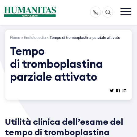
Skip
to
content
Home
»
Enciclopedia
»
Tempo di tromboplastina parziale attivato
Tempo
di tromboplastina
parziale attivato
Utilità clinica dell’esame del
tempo di tromboplastina