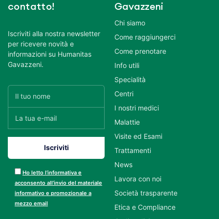
contatto!
Gavazzeni
Chi siamo
Iscriviti alla nostra newsletter
Come raggiungerci
per ricevere novità e
Come prenotare
informazioni su Humanitas
Gavazzeni.
Info utili
Specialità
Centri
I nostri medici
Malattie
Visite ed Esami
Trattamenti
News
Ho letto l’informativa e
Lavora con noi
acconsento all’invio del materiale
Società trasparente
informativo e promozionale a
mezzo email
Etica e Compliance