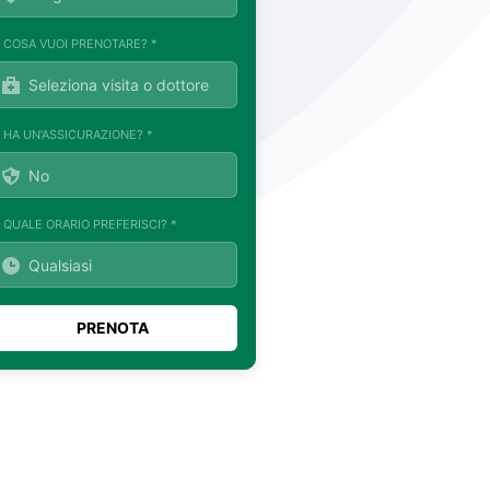
. COSA VUOI PRENOTARE? *
. HA UN'ASSICURAZIONE? *
. QUALE ORARIO PREFERISCI? *