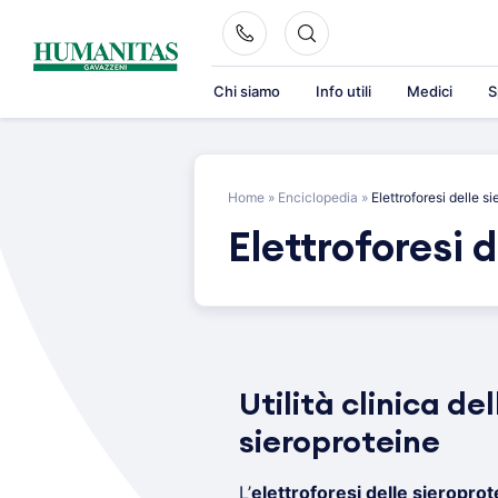
Skip
to
content
Chi siamo
Info utili
Medici
S
Home
»
Enciclopedia
»
Elettroforesi delle s
Elettroforesi 
Utilità clinica del
sieroproteine
L’
elettroforesi delle sieroprot