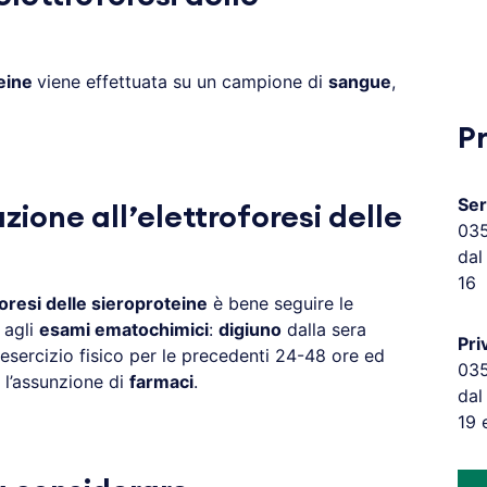
teine
viene effettuata su un campione di
sangue
,
P
Ser
ione all’elettroforesi delle
03
dal
16
oresi delle sieroproteine
è bene seguire le
 agli
esami ematochimici
:
digiuno
dalla sera
Pri
 esercizio fisico per le precedenti 24-48 ore ed
03
, l’assunzione di
farmaci
.
dal
19 