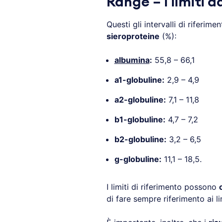
Range – I limiti 
Questi gli intervalli di riferime
sieroproteine
(%):
albumina
:
55,8 – 66,1
a1-globuline:
2,9 – 4,9
a2-globuline:
7,1 – 11,8
b1-globuline:
4,7 – 7,2
b2-globuline:
3,2 – 6,5
g-globuline:
11,1 – 18,5.
I limiti di riferimento possono
di fare sempre riferimento ai li