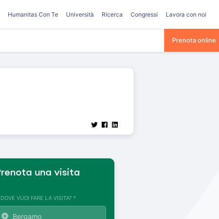
Humanitas Con Te
Università
Ricerca
Congressi
Lavora con noi
Prenota online
renota una visita
. DOVE VUOI FARE LA VISITA? *