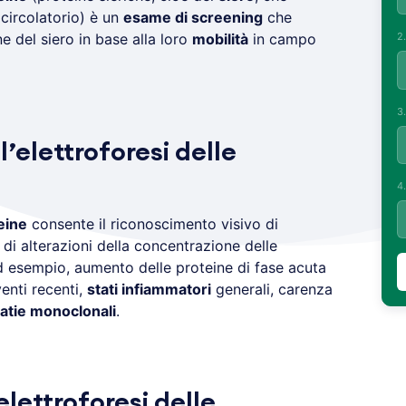
 circolatorio) è un
esame di screening
che
2
e del siero in base alla loro
mobilità
in campo
3
l’elettroforesi delle
4
eine
consente il riconoscimento visivo di
 di alterazioni della concentrazione delle
d esempio, aumento delle proteine di fase acuta
venti recenti,
stati infiammatori
generali, carenza
tie monoclonali
.
elettroforesi delle