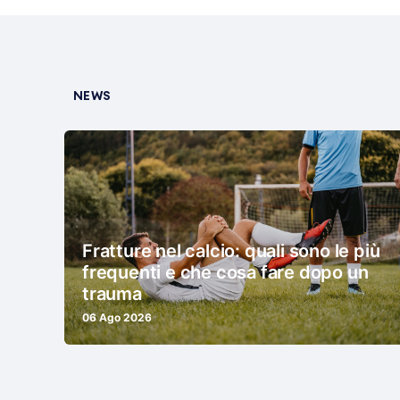
NEWS
Fratture nel calcio: quali sono le più
frequenti e che cosa fare dopo un
trauma
06 Ago 2026