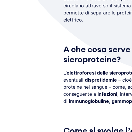
circolano attraverso il sistema
permette di separare le protein
elettrico.
A che cosa serve 
sieroproteine?
L’
elettroforesi delle sieroprot
eventuali
disprotidemie
– cioè
proteine nel sangue – come, a
conseguente a
infezioni
, inter
di
immunoglobuline
,
gammopa
Come si svolge l’