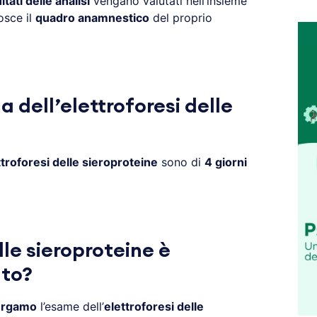
ltati delle analisi
vengano valutati nell’insieme
osce il
quadro anamnestico
del proprio
 dell’elettroforesi delle
ttroforesi delle sieroproteine
sono di
4 giorni
lle sieroproteine è
ato?
ergamo
l’esame dell’
elettroforesi delle