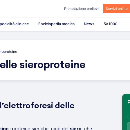
Prenotazione prelievi
Servizi online
pecialità cliniche
Enciclopedia medica
News
5×1000
ieroproteine
delle sieroproteine
P
l’elettroforesi delle
1
eine
(proteine sieriche, cioè del
siero
, che