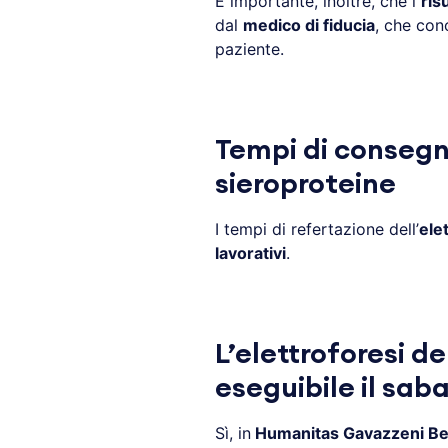
È importante, inoltre, che i
risu
dal
medico di fiducia
, che con
paziente.
Tempi di consegna
sieroproteine
I tempi di refertazione dell’
ele
lavorativi
.
L’elettroforesi de
eseguibile il sab
Sì, in
Humanitas Gavazzeni B