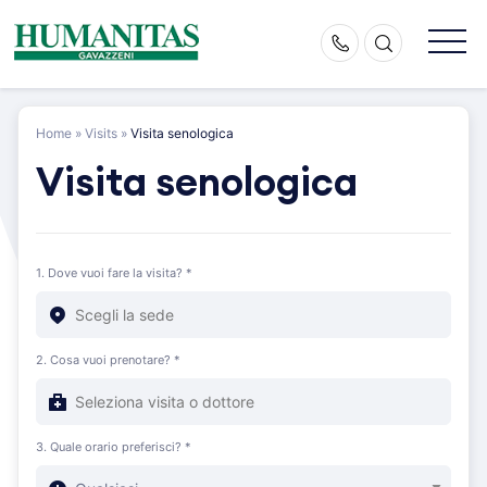
Skip
to
content
Home
»
Visits
»
Visita senologica
Visita senologica
1. Dove vuoi fare la visita? *
2. Cosa vuoi prenotare? *
3. Quale orario preferisci? *