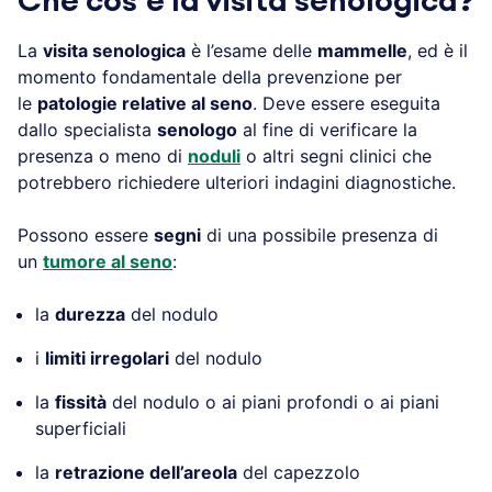
Che cos’è la visita senologica?
La
visita senologica
è l’esame delle
mammelle
, ed è il
momento fondamentale della prevenzione per
le
patologie relative al seno
. Deve essere eseguita
dallo specialista
senologo
al fine di verificare la
presenza o meno di
noduli
o altri segni clinici che
potrebbero richiedere ulteriori indagini diagnostiche.
Possono essere
segni
di una possibile presenza di
un
tumore al seno
:
la
durezza
del nodulo
i
limiti irregolari
del nodulo
la
fissità
del nodulo o ai piani profondi o ai piani
superficiali
la
retrazione dell’areola
del capezzolo