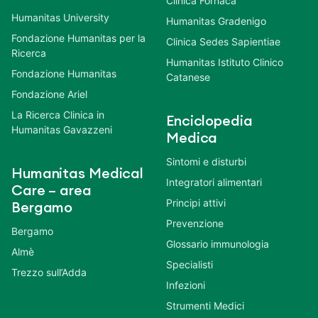
Clinica Fornaca
Humanitas University
Humanitas Gradenigo
Fondazione Humanitas per la
Clinica Sedes Sapientiae
Ricerca
Humanitas Istituto Clinico
Fondazione Humanitas
Catanese
Fondazione Ariel
La Ricerca Clinica in
Enciclopedia
Humanitas Gavazzeni
Medica
Sintomi e disturbi
Humanitas Medical
Integratori alimentari
Care – area
Principi attivi
Bergamo
Prevenzione
Bergamo
Glossario immunologia
Almè
Specialisti
Trezzo sull’Adda
Infezioni
Strumenti Medici