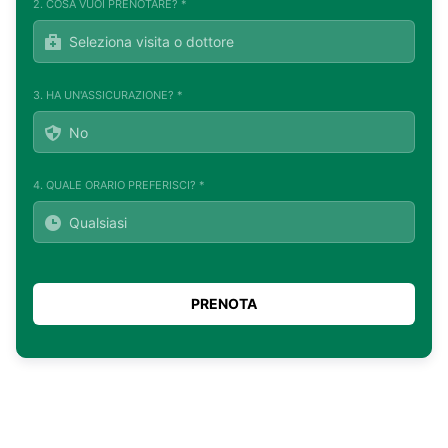
2. COSA VUOI PRENOTARE? *
3. HA UN'ASSICURAZIONE? *
4. QUALE ORARIO PREFERISCI? *