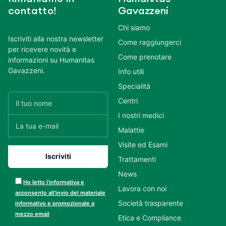
contatto!
Gavazzeni
Chi siamo
Iscriviti alla nostra newsletter
Come raggiungerci
per ricevere novità e
Come prenotare
informazioni su Humanitas
Gavazzeni.
Info utili
Specialità
Centri
I nostri medici
Malattie
Visite ed Esami
Trattamenti
News
Ho letto l’informativa e
Lavora con noi
acconsento all’invio del materiale
Società trasparente
informativo e promozionale a
mezzo email
Etica e Compliance