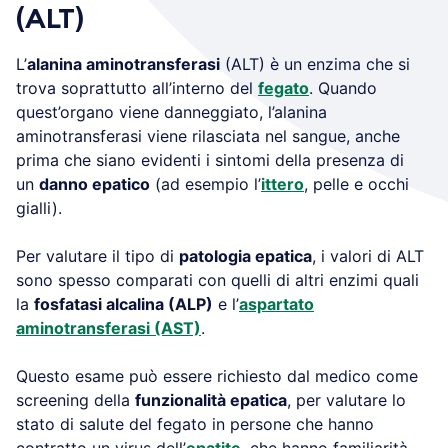
(ALT)
L’
alanina aminotransferasi
(ALT) è un enzima che si
trova soprattutto all’interno del
fegato
. Quando
quest’organo viene danneggiato, l’alanina
aminotransferasi viene rilasciata nel sangue, anche
prima che siano evidenti i sintomi della presenza di
un
danno epatico
(ad esempio l’
ittero
, pelle e occhi
gialli).
Per valutare il tipo di
patologia epatica
, i valori di ALT
sono spesso comparati con quelli di altri enzimi quali
la
fosfatasi alcalina (ALP)
e l’
aspartato
aminotransferasi (AST)
.
Questo esame può essere richiesto dal medico come
screening della
funzionalità epatica
, per valutare lo
stato di salute del fegato in persone che hanno
contratto un virus dell’
epatite
, che hanno familiarità