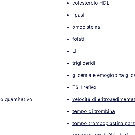
colesterolo HDL
lipasi
omocisteina
folati
LH
trigliceridi
glicemia
e
emoglobina glic
TSH reflex
o quantitativo
velocità di eritrosedimenta
tempo di trombina
tempo tromboplastina parz