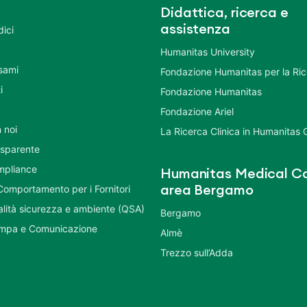
Didattica, ricerca e
assistenza
dici
Humanitas University
Esami
Fondazione Humanitas per la Ri
i
Fondazione Humanitas
Fondazione Ariel
 noi
La Ricerca Clinica in Humanitas
asparente
mpliance
Humanitas Medical Ca
Comportamento per i Fornitori
area Bergamo
ualità sicurezza e ambiente (QSA)
Bergamo
ampa e Comunicazione
Almè
Trezzo sull’Adda