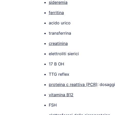
sideremia
ferritina
acido urico
transferrina
creatinina
elettroliti sierici
17 B OH
TTG reflex
proteina c reattiva (PCR)
: dosaggi
vitamina B12
FSH