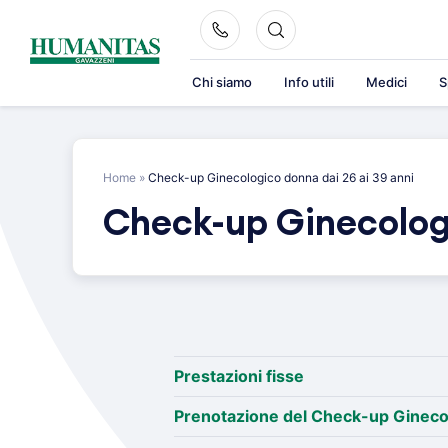
Skip
to
content
Chi siamo
Info utili
Medici
S
Home
»
Check-up Ginecologico donna dai 26 ai 39 anni
Check-up Ginecologi
Prestazioni fisse
Prenotazione del Check-up Ginecol