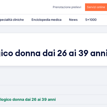
Prenotazione prelievi
Servizi online
pecialità cliniche
Enciclopedia medica
News
5×1000
co donna dai 26 ai 39 ann
ogico donna dai 26 ai 39 anni