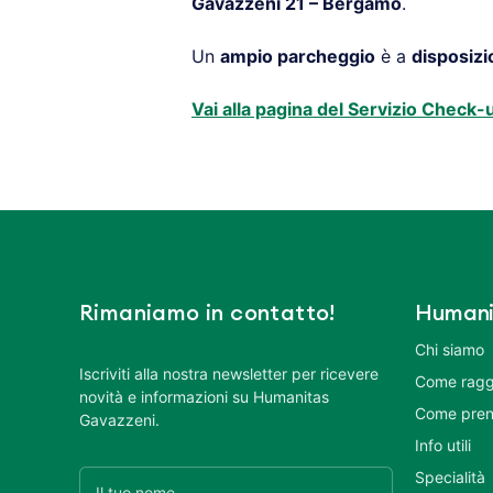
Gavazzeni 21 – Bergamo
.
Un
ampio parcheggio
è a
disposizi
Vai alla pagina del Servizio Check
Rimaniamo in contatto!
Humani
Chi siamo
Iscriviti alla nostra newsletter per ricevere
Come ragg
novità e informazioni su Humanitas
Come pren
Gavazzeni.
Info utili
Specialità