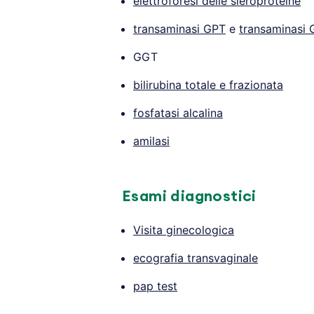
elettroforesi delle sieroproteine
transaminasi GPT
e
transaminasi
GGT
bilirubina totale e frazionata
fosfatasi alcalina
amilasi
Esami diagnostici
Visita ginecologica
ecografia transvaginale
pap test