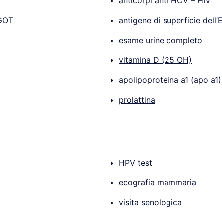
anticorpi anti HCV
– HIV
 GOT
antigene di superficie dell
esame urine completo
vitamina D (25 OH)
apolipoproteina a1 (apo a1)
prolattina
HPV test
ecografia mammaria
visita senologica