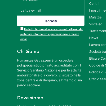
Centri
I nostri me
Malattie
Visite ed 
Ho letto l’informativa e acconsento all’invio del
Trattament
materiale informativo e promozionale a mezzo
News
email
Lavora con
Chi Siamo
Società tr
Etica e Co
Humanitas Gavazzeni è un ospedale
polispecialistico privato accreditato con il
Codice di 
Servizio Sanitario Nazionale per le attività
Politica q
ambulatoriali e di ricovero. E’ situato nella
Ufficio St
zona centrale di Bergamo, all’interno di un
parco secolare.
Dove siamo