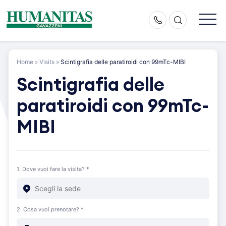
Skip
to
content
Home
»
Visits
»
Scintigrafia delle paratiroidi con 99mTc-MIBI
Scintigrafia delle
paratiroidi con 99mTc-
MIBI
1. Dove vuoi fare la visita? *
2. Cosa vuoi prenotare? *