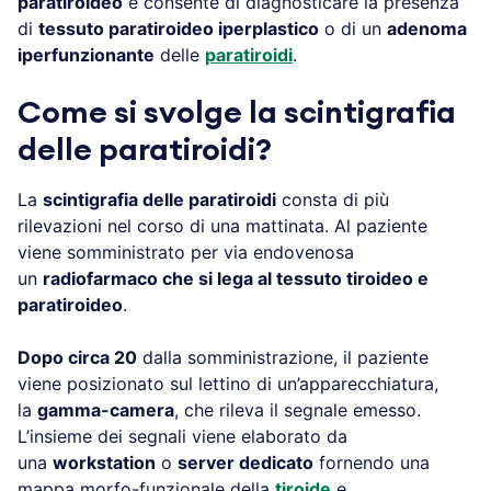
paratiroideo
e consente di diagnosticare la presenza
di
tessuto paratiroideo iperplastico
o di un
adenoma
iperfunzionante
delle
paratiroidi
.
Come si svolge la scintigrafia
delle paratiroidi?
La
scintigrafia delle paratiroidi
consta di più
rilevazioni nel corso di una mattinata. Al paziente
viene somministrato per via endovenosa
un
radiofarmaco che si lega al tessuto tiroideo e
paratiroideo
.
Dopo circa 20
dalla somministrazione, il paziente
viene posizionato sul lettino di un’apparecchiatura,
la
gamma-camera
, che rileva il segnale emesso.
L’insieme dei segnali viene elaborato da
una
workstation
o
server dedicato
fornendo una
mappa morfo-funzionale della
tiroide
e