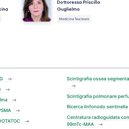
Dottoressa Priscilla
cina
Guglielmo
Medicina Nucleare
DG
Scintigrafia ossea segment
G
Scintigrafia polmonare per
lina
Ricerca linfonodo sentinell
-PSMA
Centratura radioguidata co
-DOTATOC
99mTc-MAA