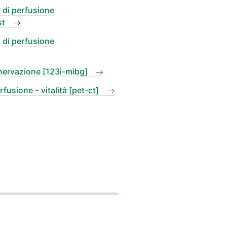
 di perfusione
st
 di perfusione
nnervazione [123i-mibg]
fusione – vitalità [pet-ct]