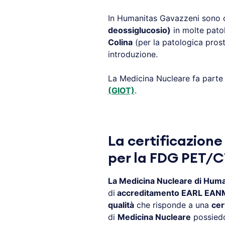
In Humanitas Gavazzeni sono 
deossiglucosio)
in molte pato
Colina
(per la patologica pros
introduzione.
La Medicina Nucleare fa parte
(GIOT)
.
La certificazion
per la FDG PET/C
La Medicina Nucleare di Hum
di
accreditamento EARL EANM
qualità
che risponde a una
cer
di
Medicina Nucleare
possied