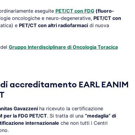
ordinariamente eseguite
PET/CT con FDG
(fluoro-
logie oncologiche e neuro-degenerative,
PET/CT con
tatica) e
PET/CT con altri radiofarmaci
di nuova
 del
Gruppo Interdisciplinare di Oncologia Toracica
e di accreditamento EARL EANIM
T
anitas Gavazzeni
ha ricevuto la certificazione
 per la FDG PET/CT
. Si tratta di una
“medaglia” di
tificazione internazionale
che non tutti i Centri
ono.