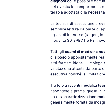
diagnostico
, è possibile docu
dell’eventuale comportamento a
terapia adottata o la necessit
La tecnica di esecuzione prev
semplice lettura da parte di 
organi di interesse (target), 
modalità 3D SPECT e PET, evoluz
Tutti gli
esami di medicina nu
di
riposo
o
appositamente real
altri farmaci idonei. L’impiego
valutazione attenta da parte d
esecutiva nonché la limitazion
Tra le più recenti
modalità tec
rispondere a precisi quesiti cl
precisa
caratterizzazione mol
generalmente fornita da indagi