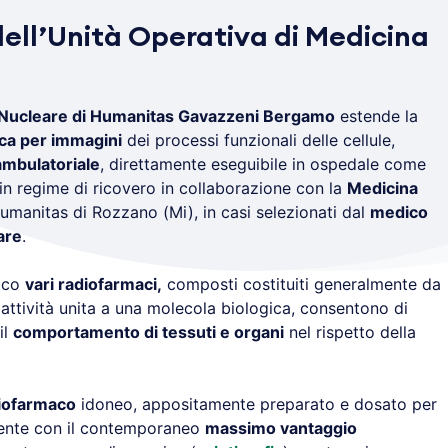
 dell’Unità Operativa di Medicina
a Nucleare di Humanitas Gavazzeni Bergamo
estende la
ca per immagini
dei processi funzionali delle cellule,
ambulatoriale
, direttamente eseguibile in ospedale come
 in regime di ricovero in collaborazione con la
Medicina
 Humanitas di Rozzano (Mi), in casi selezionati dal
medico
are
.
tico
vari radiofarmaci,
composti costituiti generalmente da
ttività unita a una molecola biologica, consentono di
il
comportamento di tessuti e organi
nel rispetto della
iofarmaco
idoneo, appositamente preparato e dosato per
ziente con il contemporaneo
massimo vantaggio