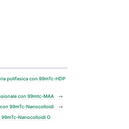
aria polifasica con 99mTc-HDP
fusionale con 99mtc-MAA
a con 99mTc-Nanocolloidi
n 99mTc-Nanocolloidi O