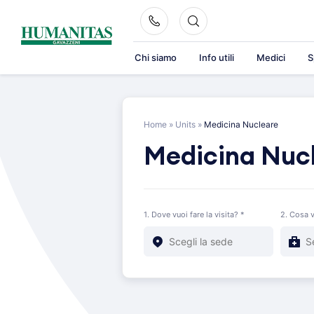
Skip
to
content
Chi siamo
Info utili
Medici
S
Home
»
Units
»
Medicina Nucleare
Medicina Nuc
1. Dove vuoi fare la visita? *
2. Cosa v