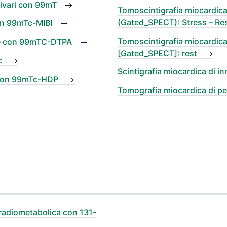
livari con 99mT
Tomoscintigrafia miocardica
(Gated_SPECT): Stress – Re
con 99mTc-MIBI
Tomoscintigrafia miocardica
ale con 99mTC-DTPA
[Gated_SPECT]: rest
c
Scintigrafia miocardica di i
y con 99mTc-HDP
Tomografia miocardica di per
a radiometabolica con 131-