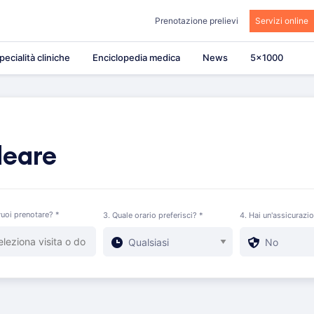
Prenotazione prelievi
Servizi online
pecialità cliniche
Enciclopedia medica
News
5×1000
leare
uoi prenotare? *
3. Quale orario preferisci? *
4. Hai un'assicurazi