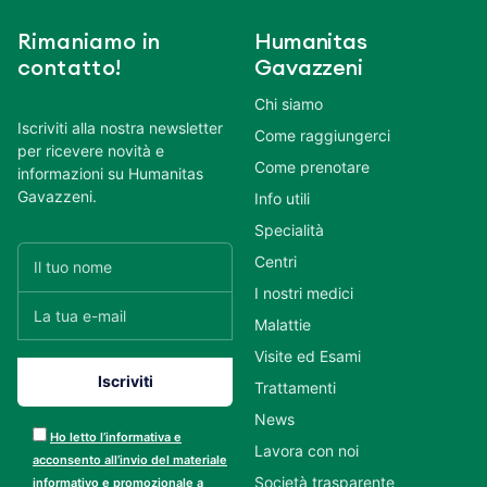
Rimaniamo in
Humanitas
contatto!
Gavazzeni
Chi siamo
Iscriviti alla nostra newsletter
Come raggiungerci
per ricevere novità e
Come prenotare
informazioni su Humanitas
Gavazzeni.
Info utili
Specialità
Centri
I nostri medici
Malattie
Visite ed Esami
Trattamenti
News
Ho letto l’informativa e
Lavora con noi
acconsento all’invio del materiale
Società trasparente
informativo e promozionale a