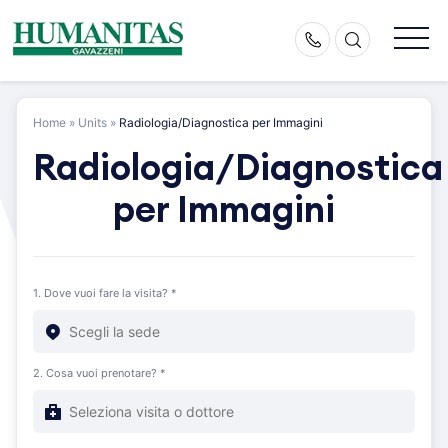
Skip
to
content
Home
»
Units
»
Radiologia/Diagnostica per Immagini
Radiologia/Diagnostica
per Immagini
1. Dove vuoi fare la visita? *
2. Cosa vuoi prenotare? *