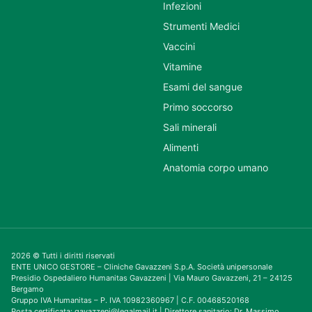
Infezioni
Strumenti Medici
Vaccini
Vitamine
Esami del sangue
Primo soccorso
Sali minerali
Alimenti
Anatomia corpo umano
2026 © Tutti i diritti riservati
ENTE UNICO GESTORE – Cliniche Gavazzeni S.p.A. Società unipersonale
Presidio Ospedaliero Humanitas Gavazzeni | Via Mauro Gavazzeni, 21 – 24125
Bergamo
Gruppo IVA Humanitas – P. IVA 10982360967 | C.F. 00468520168
Posta certificata: gavazzeni@legalmail.it | Direttore sanitario: Dr. Massimo