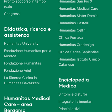
Pronto soccorso in tempo
Humanitas San Pio X
reale
Humanitas Medical Care
Congressi
Humanitas Mater Domini
Humanitas Castelli
Didattica, ricerca e
Humanitas Cellini
assistenza
Clinica Fornaca
Humanitas University
Humanitas Gradenigo
Fondazione Humanitas per la
Clinica Sedes Sapientiae
Ricerca
Humanitas Istituto Clinico
Fondazione Humanitas
Catanese
Fondazione Ariel
La Ricerca Clinica in
Enciclopedia
Humanitas Gavazzeni
Medica
Sintomi e disturbi
Humanitas Medical
Integratori alimentari
Care – area
Principi attivi
Bergamo