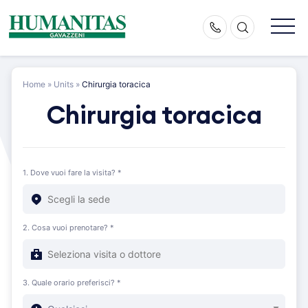
Skip
to
content
Home
»
Units
»
Chirurgia toracica
Chirurgia toracica
1. Dove vuoi fare la visita? *
2. Cosa vuoi prenotare? *
3. Quale orario preferisci? *