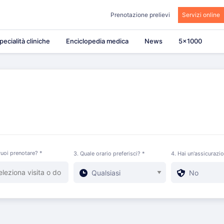
Prenotazione prelievi
Servizi online
pecialità cliniche
Enciclopedia medica
News
5×1000
uoi prenotare? *
3. Quale orario preferisci? *
4. Hai un'assicurazi