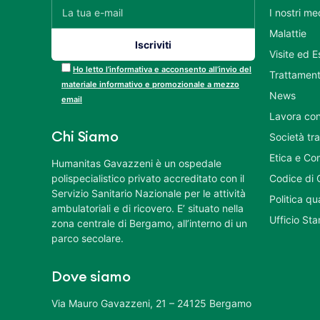
I nostri me
Malattie
Visite ed 
Ho letto l’informativa e acconsento all’invio del
Trattament
materiale informativo e promozionale a mezzo
News
email
Lavora con
Chi Siamo
Società tr
Etica e Co
Humanitas Gavazzeni è un ospedale
polispecialistico privato accreditato con il
Codice di 
Servizio Sanitario Nazionale per le attività
Politica q
ambulatoriali e di ricovero. E’ situato nella
Ufficio St
zona centrale di Bergamo, all’interno di un
parco secolare.
Dove siamo
Via Mauro Gavazzeni, 21 – 24125 Bergamo