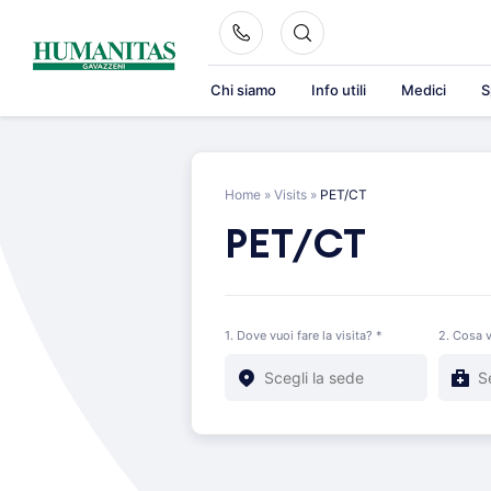
Skip
to
content
Chi siamo
Info utili
Medici
S
Home
»
Visits
»
PET/CT
PET/CT
1. Dove vuoi fare la visita? *
2. Cosa v