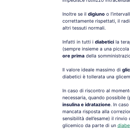
impedisce l’utilizzo intracellul
Inoltre se il
digiuno
o l’interva
correttamente rispettati, il r
altri tessuti normali.
Infatti in tutti i
diabetici
la tera
(sempre insieme a una piccol
ore prima
della somministrazi
Il valore ideale massimo di
gli
diabetici è tollerata una glic
In caso di riscontro al moment
necessaria, quando possibile (
insulina e idratazione
. In caso
mancata risposta alla correzio
sensibilità dell’esame) il rinvi
glicemico da parte di un
diabe