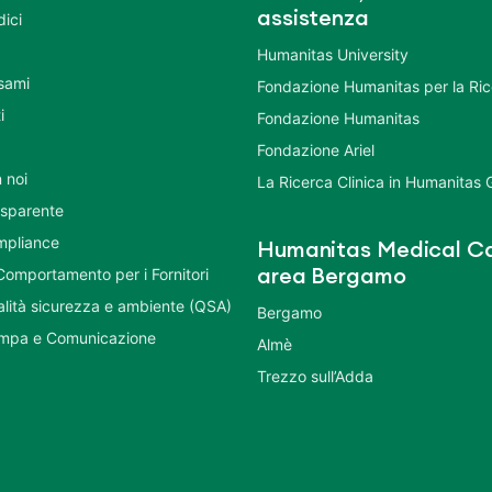
assistenza
dici
Humanitas University
Esami
Fondazione Humanitas per la Ri
i
Fondazione Humanitas
Fondazione Ariel
 noi
La Ricerca Clinica in Humanitas
asparente
mpliance
Humanitas Medical Ca
Comportamento per i Fornitori
area Bergamo
ualità sicurezza e ambiente (QSA)
Bergamo
ampa e Comunicazione
Almè
Trezzo sull’Adda