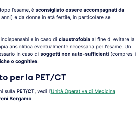
dopo l’esame,
è
sconsigliato essere accompagnati da
 anni) e da donne in età fertile, in particolare se
indispensabile in caso di
claustrofobia
al fine di evitare la
apia ansiolitica eventualmente necessaria per l’esame. Un
ssario in caso di
soggetti non auto-sufficienti
(compresi i
tiche o cognitive
.
to per la PET/CT
i sulla
PET/CT
, vedi l’
Unità Operativa di Medicina
zeni Bergamo
.