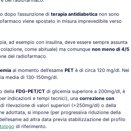
are del radiofarmaco.
llo dopo l’assunzione di
terapia antidiabetica
non sono
adiofarmaco viene spostato in misura imprevedibile verso
pia, ad esempio con insulina, deve essere sempre assunta
a colazione, come abituale) ma comunque
non meno di 4/5
one del radiofarmaco.
cemia
al momento dell’esame
PET
è di circa 120 mg/dl. Nei
emia media di 130-150mg/dl.
o della
FDG-PET/CT
di glicemia superiore a 200mg/dl, è
per indicazioni e tempi tecnici), una
correzione con
 di rilevazione di valori superiori (>250mg/dl) o della
ne adottata, si impone (per progressiva riduzione della
o dell’esame ad altra data previa stabilizzazione del profilo
tologo
di riferimento.