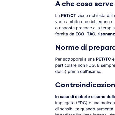
A che cosa serve
La
PET/CT
viene richiesta dal 
vario ambito che richiedono 
o risposta precoce alla terapi
fornita da
ECO
,
TAC
,
risonan
Norme di prepara
Per sottoporsi a una
PET/TC
è 
particolare non FDG. È sempre
dolci) prima dell’esame.
Controindicazion
In caso di diabete ci sono dell
impiegato (FDG) è una molecol
di sensibilità quando aumenta 