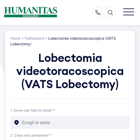
Skip
to
content
Home
»
Trattamenti
»
Lobectomia videotoracoscopica (VATS
Lobectomy)
Lobectomia
videotoracoscopica
(VATS Lobectomy)
1. Dove vuoi fare la visita? *
2. Cosa vuoi prenotare? *