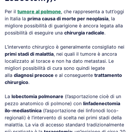
Per il
tumore al polmone
, che rappresenta a tutt’oggi
in Italia la
prima causa di morte per neoplasia
, la
migliore possibilità di guarigione è ancora legata alla
possibilità di eseguire una
chirurgia radicale
.
L’intervento chirurgico è generalmente consigliato nei
primi stadi di malattia
, nei quali il tumore è ancora
localizzato al torace e non ha dato metastasi. Le
migliori possibilità di cura sono quindi legate
alla
diagnosi precoce
e al conseguente
trattamento
chirurgico
.
La
lobectomia polmonare
(l’asportazione cioè di un
pezzo anatomico di polmone) con
linfadenectomia
ilo-mediastinica
(l’asportazione dei linfonodi loco-
regionali) è l’intervento di scelta nei primi stadi della
malattia. La via di accesso standard tradizionalmente
più praticata è la
toracotomia
: un’incisione di circa 20