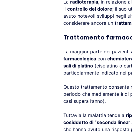
La
radioterapia
, in relazione a
il
controllo del dolore
; il suo 
avuto notevoli sviluppi negli u
considerare ancora un
trattam
Trattamento farmaco
La maggior parte dei pazienti 
farmacologica
con
chemioter
sali di platino
(cisplatino o carb
particolarmente indicato nei pa
Questo trattamento consente n
periodo che mediamente è di po
casi supera l’anno).
Tuttavia la malattia tende a
ri
cosiddetto di “seconda linea”
che hanno avuto una risposta p