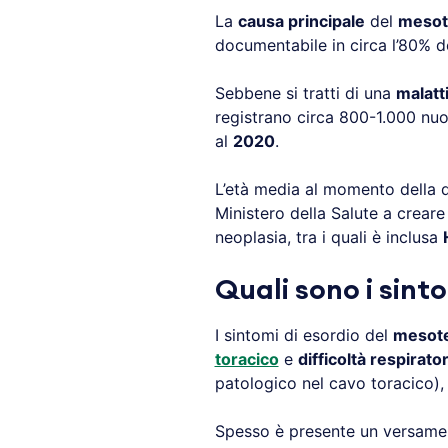
La
causa principale
del
mesot
documentabile in circa l’80% de
Sebbene si tratti di una
malatt
registrano circa 800-1.000 nu
al
2020
.
L’età media al momento della di
Ministero della Salute a creare 
neoplasia, tra i quali è inclusa
Quali sono i sint
I sintomi di esordio del
mesote
toracico
e
difficoltà respirator
patologico nel cavo toracico),
Spesso è presente un versament