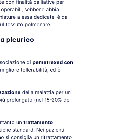
te con finalità palliative per
n operabili, sebbene abbia
chiature a essa dedicate, è da
i sul tessuto polmonare.
a pleurico
associazione di
pemetrexed con
igliore tollerabilità, ed è
izzazione
della malattia per un
più prolungato (nel 15-20% dei
ertanto un
trattamento
tiche standard. Nei pazienti
o si consiglia un ritrattamento