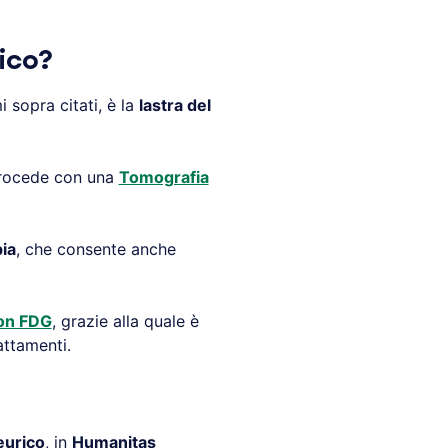
ico?
i sopra citati, è la
lastra del
procede con una
Tomografia
ia
, che consente anche
con FDG
, grazie alla quale è
attamenti.
eurico
, in
Humanitas