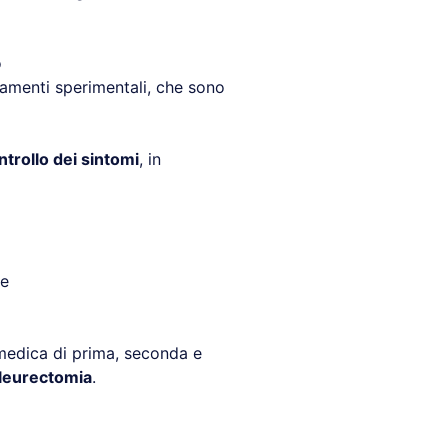
o
ttamenti sperimentali, che sono
ntrollo dei sintomi
, in
e
medica di prima, seconda e
pleurectomia
.