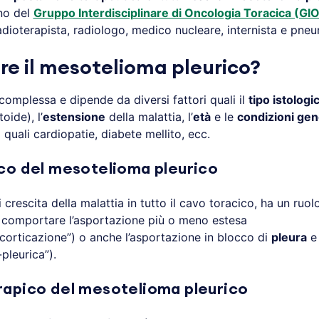
rno del
Gruppo Interdisciplinare di Oncologia Toracica (GI
adioterapista, radiologo, medico nucleare, internista e pne
re il mesotelioma pleurico?
complessa e dipende da diversi fattori quali il
tipo istologi
oide), l’
estensione
della malattia, l’
età
e le
condizioni gen
e
quali cardiopatie, diabete mellito, ecc.
co del mesotelioma pleurico
i crescita della malattia in tutto il cavo toracico, ha un ruol
 comportare l’asportazione più o meno estesa
orticazione”) o anche l’asportazione in blocco di
pleura
leurica”).
apico del mesotelioma pleurico