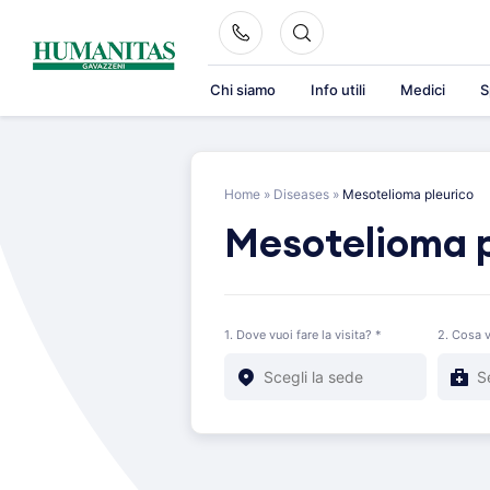
Skip
to
content
Chi siamo
Info utili
Medici
S
Home
»
Diseases
»
Mesotelioma pleurico
Mesotelioma p
1. Dove vuoi fare la visita? *
2. Cosa v