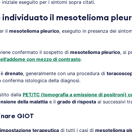
iniziale eseguito per i sintomi sopra citati.
individuato il mesotelioma pleur
er il
mesotelioma pleurico
, eseguito in presenza dei sintom
viene confermato il sospetto di
mesotelioma pleurico
, si 
dell’addome con mezzo di contrasto
.
 è
drenato
, generalmente con una procedura di
toracoscop
 conferma istologica della diagnosi.
stito dalla
PET/TC (tomografia a emissione di positroni) 
nsione della malattia
e il
grado di risposta
ai successivi tr
linare GIOT
impostazione terapeutica
di tutti i casi di
mesotelioma pl