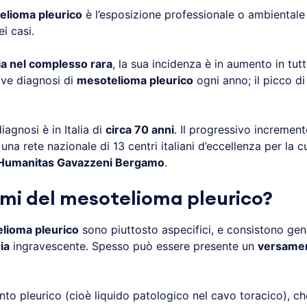
elioma pleurico
è l’esposizione professionale o ambientale a
i casi.
ia nel complesso rara
, la sua incidenza è in aumento in tutto
ove diagnosi di
mesotelioma pleurico
ogni anno; il picco di
agnosi è in Italia di
circa 70 anni
. Il progressivo increment
una rete nazionale di 13 centri italiani d’eccellenza per la c
Humanitas Gavazzeni Bergamo
.
omi del mesotelioma pleurico?
lioma pleurico
sono piuttosto aspecifici, e consistono ge
ia
ingravescente. Spesso può essere presente un
versamen
o pleurico (cioè liquido patologico nel cavo toracico), ch