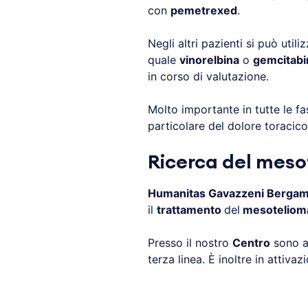
con
pemetrexed
.
Negli altri pazienti si può util
quale
vinorelbina
o
gemcitabi
in corso di valutazione.
Molto importante in tutte le fa
particolare del dolore toracico
Ricerca del meso
Humanitas Gavazzeni Berga
il
trattamento
del
mesotelioma
Presso il nostro
Centro
sono at
terza linea. È inoltre in attiva