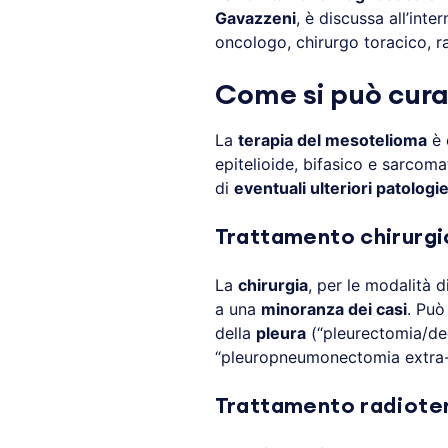
Gavazzeni
, è discussa all’inte
oncologo, chirurgo toracico, r
Come si può cura
La
terapia del mesotelioma
è 
epitelioide, bifasico e sarcomat
di
eventuali ulteriori patologi
Trattamento chirurgi
La
chirurgia
, per le modalità d
a una
minoranza dei casi
. Può
della
pleura
(“pleurectomia/dec
“pleuropneumonectomia extra-p
Trattamento radioter