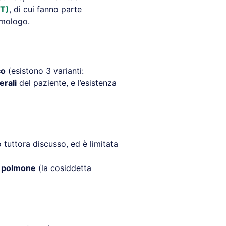
OT)
, di cui fanno parte
umologo.
co
(esistono 3 varianti:
erali
del paziente, e l’esistenza
o tuttora discusso, ed è limitata
e
polmone
(la cosiddetta