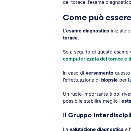
del torace, l’esame diagnostico 
Come può essere 
L’
esame diagnostico
iniziale p
torace
.
Se a seguito di questo esame 
computerizzata del torace e 
In caso di
versamento
questo
l’effettuazione di
biopsie
per la
Un ruolo importante è poi rive
possibile stabilire meglio l’
este
Il Gruppo Interdiscip
La
valutazione diagnostica
e l’