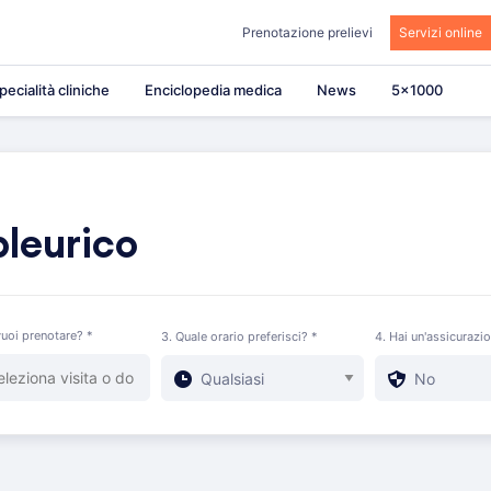
Prenotazione prelievi
Servizi online
pecialità cliniche
Enciclopedia medica
News
5×1000
leurico
uoi prenotare? *
3. Quale orario preferisci? *
4. Hai un'assicurazi