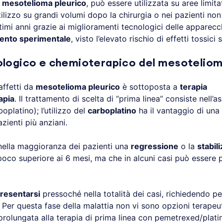
l
mesotelioma pleurico
, può essere utilizzata su aree limita
utilizzo su grandi volumi dopo la chirurgia o nei pazienti no
ltimi anni grazie ai miglioramenti tecnologici delle apparec
ento sperimentale
, visto l’elevato rischio di effetti tossic
logico e chemioterapico del mesoteliom
affetti da
mesotelioma pleurico
è sottoposta a
terapia
apia
. Il trattamento di scelta di “prima linea” consiste nell’
oplatino); l’utilizzo del
carboplatino
ha il vantaggio di una m
zienti più anziani.
ella maggioranza dei pazienti una
regressione
o la
stabil
co superiore ai 6 mesi, ma che in alcuni casi può essere 
presentarsi
pressoché nella totalità dei casi, richiedendo p
. Per questa fase della malattia non vi sono opzioni terapeu
rolungata alla terapia di prima linea con pemetrexed/platin