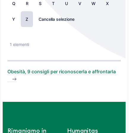
Q
R
S
T
U
V
W
X
Y
Z
Cancella selezione
1 elementi
Obesità, 9 consigli per riconoscerla e affrontarla
Rimaniamo in
Humanitas