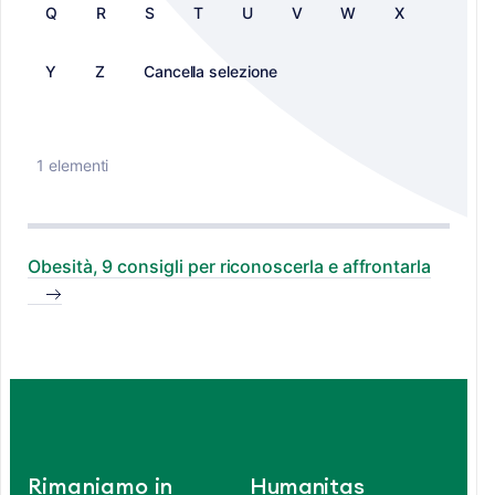
Q
R
S
T
U
V
W
X
Y
Z
Cancella selezione
1 elementi
Obesità, 9 consigli per riconoscerla e affrontarla
Rimaniamo in
Humanitas