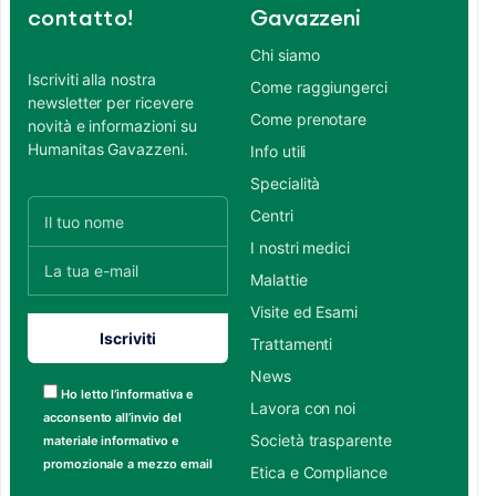
contatto!
Gavazzeni
Chi siamo
Iscriviti alla nostra
Come raggiungerci
newsletter per ricevere
Come prenotare
novità e informazioni su
Humanitas Gavazzeni.
Info utili
Specialità
Centri
I nostri medici
Malattie
Visite ed Esami
Trattamenti
News
Ho letto l’informativa e
Lavora con noi
acconsento all’invio del
Società trasparente
materiale informativo e
promozionale a mezzo email
Etica e Compliance