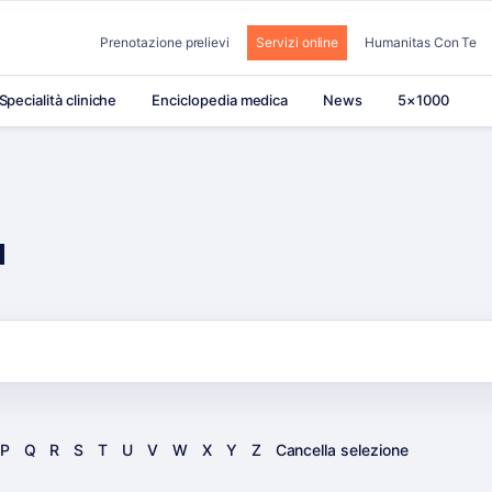
Prenotazione prelievi
Servizi online
Humanitas Con Te
Specialità cliniche
Enciclopedia medica
News
5×1000
a
P
Q
R
S
T
U
V
W
X
Y
Z
Cancella selezione