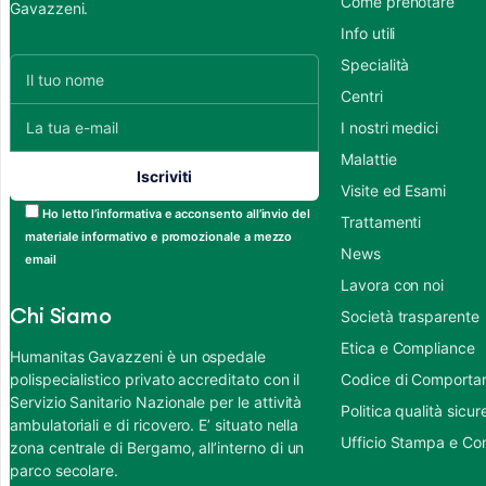
Come prenotare
Gavazzeni.
Info utili
Specialità
Centri
I nostri medici
Malattie
Visite ed Esami
Ho letto l’informativa e acconsento all’invio del
Trattamenti
materiale informativo e promozionale a mezzo
News
email
Lavora con noi
Chi Siamo
Società trasparente
Etica e Compliance
Humanitas Gavazzeni è un ospedale
polispecialistico privato accreditato con il
Codice di Comportame
Servizio Sanitario Nazionale per le attività
Politica qualità sic
ambulatoriali e di ricovero. E’ situato nella
Ufficio Stampa e Co
zona centrale di Bergamo, all’interno di un
parco secolare.