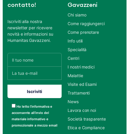
contatto!
Gavazzeni
Chi siamo
Iscriviti alla nostra
Come raggiungerci
newsletter per ricevere
Come prenotare
novità e informazioni su
Humanitas Gavazzeni.
Info utili
Specialità
Centri
I nostri medici
Malattie
Visite ed Esami
Trattamenti
News
Ho letto l’informativa e
Lavora con noi
acconsento all’invio del
Società trasparente
materiale informativo e
promozionale a mezzo email
Etica e Compliance