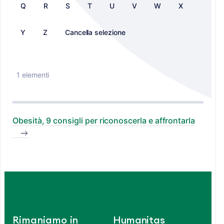
Q
R
S
T
U
V
W
X
Y
Z
Cancella selezione
1 elementi
Obesità, 9 consigli per riconoscerla e affrontarla
Rimaniamo in
Humanitas