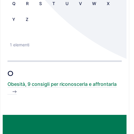
Q
R
S
T
U
V
W
X
Y
Z
1 elementi
O
Obesità, 9 consigli per riconoscerla e affrontarla