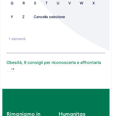
Q
R
S
T
U
V
W
X
Y
Z
Cancella selezione
1 elementi
Obesità, 9 consigli per riconoscerla e affrontarla
Rimaniamo in
Humanitas