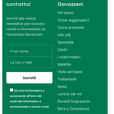
contatto!
Gavazzeni
Chi siamo
Iscriviti alla nostra
Come raggiungerci
newsletter per ricevere
Come prenotare
novità e informazioni su
Humanitas Gavazzeni.
Info utili
Specialità
Centri
I nostri medici
Malattie
Visite ed Esami
Trattamenti
News
Ho letto l’informativa e
Lavora con noi
acconsento all’invio del
Società trasparente
materiale informativo e
promozionale a mezzo email
Etica e Compliance