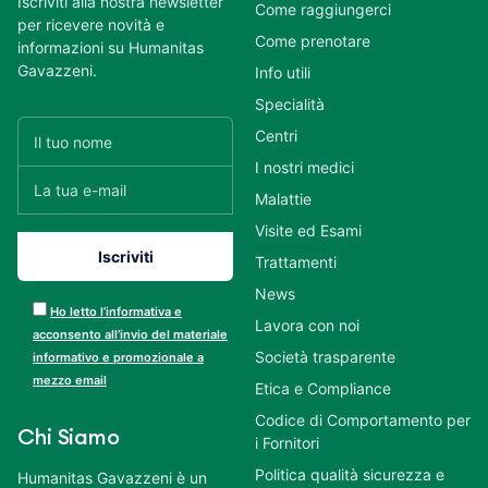
Iscriviti alla nostra newsletter
Come raggiungerci
per ricevere novità e
Come prenotare
informazioni su Humanitas
Gavazzeni.
Info utili
Specialità
Centri
I nostri medici
Malattie
Visite ed Esami
Trattamenti
News
Ho letto l’informativa e
Lavora con noi
acconsento all’invio del materiale
Società trasparente
informativo e promozionale a
mezzo email
Etica e Compliance
Codice di Comportamento per
Chi Siamo
i Fornitori
Politica qualità sicurezza e
Humanitas Gavazzeni è un