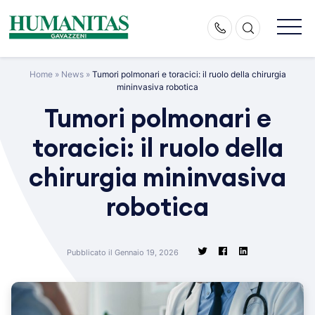
Skip
to
content
Home
»
News
»
Tumori polmonari e toracici: il ruolo della chirurgia
mininvasiva robotica
Tumori polmonari e
toracici: il ruolo della
chirurgia mininvasiva
robotica
Pubblicato il Gennaio 19, 2026