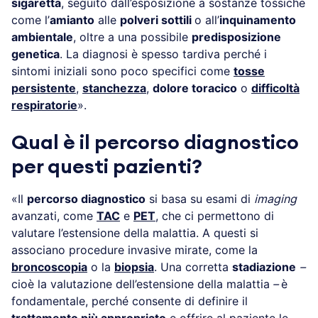
sigaretta
, seguito dall’esposizione a sostanze tossiche
come l’
amianto
alle
polveri sottili
o all’
inquinamento
ambientale
, oltre a una possibile
predisposizione
genetica
. La diagnosi è spesso tardiva perché i
sintomi iniziali sono poco specifici come
tosse
persistente
,
stanchezza
,
dolore toracico
o
difficoltà
respiratorie
».
Qual è il percorso diagnostico
per questi pazienti?
«Il
percorso diagnostico
si basa su esami di
imaging
avanzati, come
TAC
e
PET
, che ci permettono di
valutare l’estensione della malattia. A questi si
associano procedure invasive mirate, come la
broncoscopia
o la
biopsia
. Una corretta
stadiazione
–
cioè la valutazione dell’estensione della malattia
–
è
fondamentale, perché consente di definire il
trattamento più appropriato
e offrire al paziente le