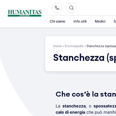
Skip
to
content
Chi siamo
Info utili
Medici
S
Home
»
Enciclopedia
»
Stanchezza (spossa
Stanchezza (s
Che cos’è la sta
La
stanchezza
, o
spossatez
calo di energia
che può manife