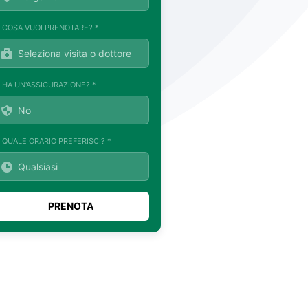
. COSA VUOI PRENOTARE? *
. HA UN'ASSICURAZIONE? *
. QUALE ORARIO PREFERISCI? *