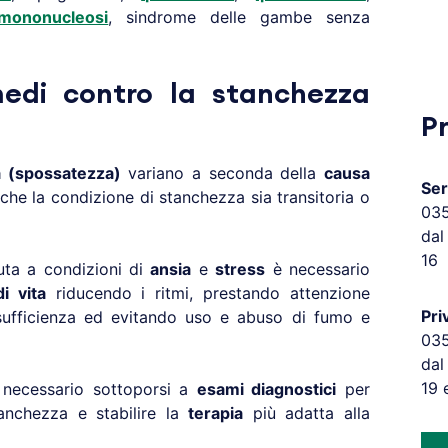
mononucleosi
, sindrome delle gambe senza
medi contro la stanchezza
P
 (spossatezza)
variano a seconda della
causa
Ser
 che la condizione di stanchezza sia transitoria o
03
dal
16
ta a condizioni di
ansia
e
stress
è necessario
di vita
riducendo i ritmi, prestando attenzione
Pri
 sufficienza ed evitando uso e abuso di fumo e
03
dal
19 
necessario sottoporsi a
esami diagnostici
per
tanchezza e stabilire la
terapia
più adatta alla