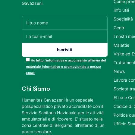
Come pren
Gavazzeni.
Info utili
Specialità
Centri
I nostri me
Malattie
Visite ed 
Ho letto l’informativa e acconsento all’invio del
Trattament
materiale informativo e promozionale a mezzo
News
email
Lavora con
Chi Siamo
Società tr
Etica e Co
Humanitas Gavazzeni è un ospedale
polispecialistico privato accreditato con il
Codice di 
Servizio Sanitario Nazionale per le attività
Politica q
ambulatoriali e di ricovero. E’ situato nella
Ufficio St
zona centrale di Bergamo, all’interno di un
parco secolare.