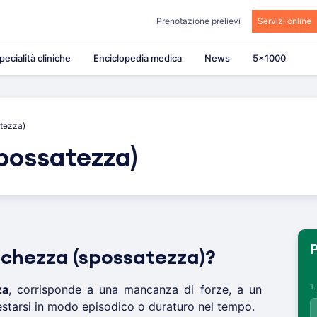
Prenotazione prelievi
Servizi online
pecialità cliniche
Enciclopedia medica
News
5×1000
tezza)
possatezza)
P
nchezza (spossatezza)?
1
za
, corrisponde a una mancanza di forze, a un
starsi in modo episodico o duraturo nel tempo.