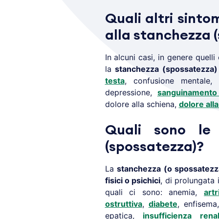
Quali altri sinto
alla stanchezza 
In alcuni casi, in genere quel
la
stanchezza (spossatezza)
testa
, confusione mentale
depressione,
sanguinamento 
dolore alla schiena,
dolore all
Quali sono le
(spossatezza)?
La
stanchezza (o spossatezz
fisici o psichici
, di prolungata 
quali ci sono: anemia,
art
ostruttiva
,
diabete
, enfisem
epatica,
insufficienza rena