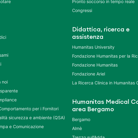
otare
Pronto soccorso in tempo reale
Congressi
Didattica, ricerca e
assistenza
dici
Humanitas University
Esami
Fondazione Humanitas per la Ri
i
Fondazione Humanitas
Fondazione Ariel
 noi
La Ricerca Clinica in Humanitas
asparente
mpliance
Humanitas Medical Ca
Comportamento per i Fornitori
area Bergamo
ualità sicurezza e ambiente (QSA)
Bergamo
ampa e Comunicazione
Almè
Trezzo sull’Adda