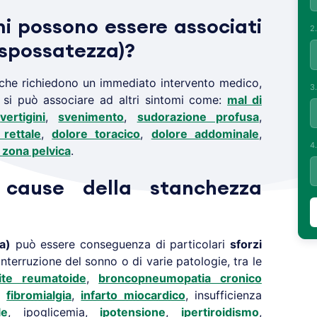
mi possono essere associati
2
(spossatezza)?
li che richiedono un immediato intervento medico,
3
si può associare ad altri sintomi come:
mal di
,
vertigini
,
svenimento
,
sudorazione profusa
,
rettale
,
dolore toracico
,
dolore addominale
,
4
a zona pelvica
.
 cause della stanchezza
a)
può essere conseguenza di particolari
sforzi
interruzione del sonno o di varie patologie, tra le
rite reumatoide
,
broncopneumopatia cronico
a,
fibromialgia
,
infarto miocardico
, insufficienza
le
, ipoglicemia,
ipotensione
,
ipertiroidismo
,