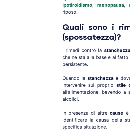
ipotiroidismo
,
menopausa
,
riposo.
Quali sono i ri
(spossatezza)?
I rimedi contro la
stanchezza
che ne sta alla base e al fatto
persistente.
Quando la
stanchezza
è dovu
intervenire sul proprio
stile 
all’alimentazione, bevendo a
alcolici.
In presenza di altre
cause
è 
identificare la causa della s
specifica situazione.