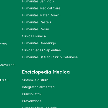
Humanitas San Pio X
Humanitas Medical Care
Humanitas Mater Domini
Humanitas Castelli
Humanitas Cellini
Clinica Fornaca
Humanitas Gradenigo
cerca
Clinica Sedes Sapientiae
Humanitas Istituto Clinico Catanese
 Gavazzeni
Enciclopedia Medica
re –
Sintomi e disturbi
Integratori alimentari
Principi attivi
Prevenzione
Glossario immunologia