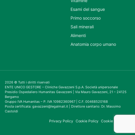
Vitamine
Esami del sangue
Primo soccorso
Sali minerali
Alimenti
Anatomia corpo umano
2026 © Tutti i diritti riservati
ENTE UNICO GESTORE – Cliniche Gavazzeni S.p.A. Società unipersonale
Presidio Ospedaliero Humanitas Gavazzeni | Via Mauro Gavazzeni, 21 – 24125
Bergamo
Gruppo IVA Humanitas – P. IVA 10982360967 | C.F. 00468520168
Posta certificata: gavazzeni@legalmail.it | Direttore sanitario: Dr. Massimo
Castoldi
Privacy Policy
Cookie Policy
Cookie Consent