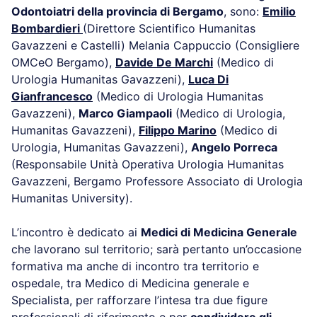
Odontoiatri della provincia di Bergamo
, sono:
Emilio
Bombardieri
(Direttore Scientifico Humanitas
Gavazzeni e Castelli) Melania Cappuccio (Consigliere
OMCeO Bergamo),
Davide De Marchi
(Medico di
Urologia Humanitas Gavazzeni),
Luca Di
Gianfrancesco
(Medico di Urologia Humanitas
Gavazzeni),
Marco Giampaoli
(Medico di Urologia,
Humanitas Gavazzeni),
Filippo Marino
(Medico di
Urologia, Humanitas Gavazzeni),
Angelo Porreca
(Responsabile Unità Operativa Urologia Humanitas
Gavazzeni, Bergamo Professore Associato di Urologia
Humanitas University).
L’incontro è dedicato ai
Medici di Medicina Generale
che lavorano sul territorio; sarà pertanto un’occasione
formativa ma anche di incontro tra territorio e
ospedale, tra Medico di Medicina generale e
Specialista, per rafforzare l’intesa tra due figure
professionali di riferimento e per
condividere gli