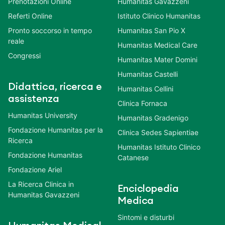
Prenotazioni Online
Humanitas Gavazzeni
Referti Online
Istituto Clinico Humanitas
Pronto soccorso in tempo
Humanitas San Pio X
reale
Humanitas Medical Care
Congressi
Humanitas Mater Domini
Humanitas Castelli
Didattica, ricerca e
Humanitas Cellini
assistenza
Clinica Fornaca
Humanitas University
Humanitas Gradenigo
Fondazione Humanitas per la
Clinica Sedes Sapientiae
Ricerca
Humanitas Istituto Clinico
Fondazione Humanitas
Catanese
Fondazione Ariel
La Ricerca Clinica in
Enciclopedia
Humanitas Gavazzeni
Medica
Sintomi e disturbi