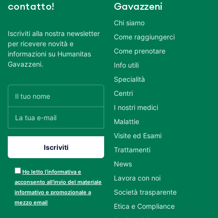
contatto!
Gavazzeni
Chi siamo
Iscriviti alla nostra newsletter
Come raggiungerci
per ricevere novità e
Come prenotare
informazioni su Humanitas
Gavazzeni.
Info utili
Specialità
Centri
I nostri medici
Malattie
Visite ed Esami
Trattamenti
News
Ho letto l’informativa e
Lavora con noi
acconsento all’invio del materiale
Società trasparente
informativo e promozionale a
mezzo email
Etica e Compliance