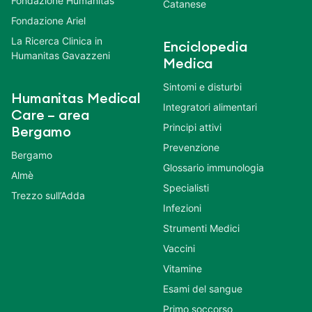
Fondazione Humanitas
Catanese
Fondazione Ariel
La Ricerca Clinica in
Enciclopedia
Humanitas Gavazzeni
Medica
Sintomi e disturbi
Humanitas Medical
Integratori alimentari
Care – area
Principi attivi
Bergamo
Prevenzione
Bergamo
Glossario immunologia
Almè
Specialisti
Trezzo sull’Adda
Infezioni
Strumenti Medici
Vaccini
Vitamine
Esami del sangue
Primo soccorso