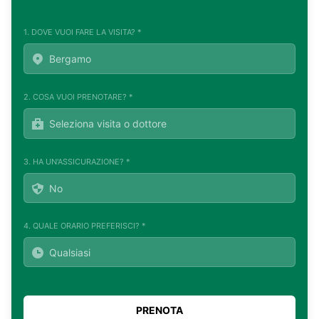
1. DOVE VUOI FARE LA VISITA? *
2. COSA VUOI PRENOTARE? *
3. HA UN'ASSICURAZIONE? *
4. QUALE ORARIO PREFERISCI? *