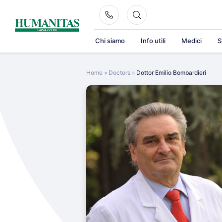
Skip
to
content
Chi siamo
Info utili
Medici
S
Home
»
Doctors
»
Dottor Emilio Bombardieri