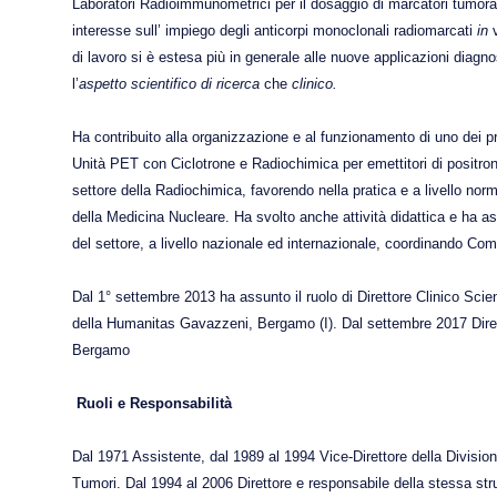
Laboratori Radioimmunometrici per il dosaggio di marcatori tumor
interesse sull’ impiego degli anticorpi monoclonali radiomarcati
in
di lavoro si è estesa più in generale alle nuove applicazioni diagn
l’
aspetto scientifico
di ricerca
che
clinico.
Ha contribuito alla organizzazione e al funzionamento di uno dei p
Unità PET con Ciclotrone e Radiochimica per emettitori di positroni
settore della Radiochimica, favorendo nella pratica e a livello norm
della Medicina Nucleare. Ha svolto anche attività didattica e ha ass
del settore, a livello nazionale ed internazionale, coordinando Comi
Dal 1° settembre 2013 ha assunto il ruolo di Direttore Clinico Scie
della Humanitas Gavazzeni, Bergamo (I). Dal settembre 2017 Diret
Bergamo
Ruoli e Responsabilità
Dal 1971 Assistente, dal 1989 al 1994 Vice-Direttore della Division
Tumori. Dal 1994 al 2006 Direttore e responsabile della stessa strut