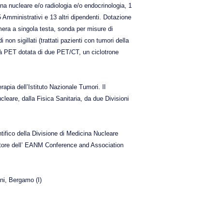
a nucleare e/o radiologia e/o endocrinologia, 1
5 Amministrativi e 13 altri dipendenti. Dotazione
ra a singola testa, sonda per misure di
non sigillati (trattati pazienti con tumori della
ità PET dotata di due PET/CT, un ciclotrone
pia dell’Istituto Nazionale Tumori. Il
leare, dalla Fisica Sanitaria, da due Divisioni
ntifico della Divisione di Medicina Nucleare
ttore dell’ EANM Conference and Association
ni, Bergamo (I)