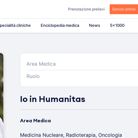
Prenotazione prelievi
Servizi online
pecialità cliniche
Enciclopedia medica
News
5×1000
Area Medica
Ruolo
Io in Humanitas
Area Medica
Medicina Nucleare, Radioterapia, Oncologia