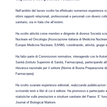
Nell’ambito del lavoro svolto ha effettuato numerose esperienze
ottimi rapporti relazionali, professionali e personali con diversi co
sanitario, sia in Itala che all’estero.
Ha svolto attività come membro e dirigente di diverse Società scien
Nucleare ed Oncologia (Associazione italiana di Medicina Nuclea
Europei Medicina Nucleare, EANM). coordinando, attività, gruppi e
Ha fatto parte di Commissioni normative, interagendo con le Autorità 
Sanità (Istituto Superiore di Sanità, Farmacopea), partecipando all
rilevanza nazionale per il settore (Norme di Buona Preparazione de
Farmacopea).
Ha svolto svariate esperienze editoriali, realizzando pubblicazioni 
scrivendo testi e libri di cui è editore. Ha promosso e partecipato 
statistiche sulle prestazioni e strutture sanitarie del Paese. E’ fond
Journal of Biological Markers