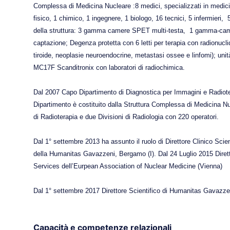
Complessa di Medicina Nucleare :8 medici, specializzati in medicin
fisico, 1 chimico, 1 ingegnere, 1 biologo, 16 tecnici, 5 infermieri,
della struttura: 3 gamma camere SPET multi-testa,
1 gamma-came
captazione; Degenza protetta con 6 letti per terapia con radionuclidi 
tiroide, neoplasie neuroendocrine, metastasi ossee e linfomi); un
MC17F Scanditronix con laboratori di radiochimica.
Dal 2007 Capo Dipartimento di Diagnostica per Immagini e Radiotera
Dipartimento è costituito dalla Struttura Complessa di Medicina Nuc
di Radioterapia e due Divisioni di Radiologia con 220 operatori.
Dal 1° settembre 2013
ha assunto il ruolo di Direttore Clinico Scie
della Humanitas Gavazzeni, Bergamo (I). Dal 24 Luglio 2015 Dire
Services dell’Eurpean Association of Nuclear Medicine (Vienna)
Dal 1° settembre 2017 Direttore Scientifico di Humanitas Gavazze
Capacità e competenze relazionali