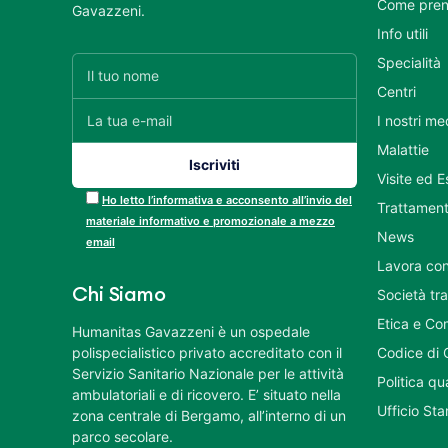
Come pren
Gavazzeni.
Info utili
Specialità
Centri
I nostri me
Malattie
Visite ed 
Ho letto l’informativa e acconsento all’invio del
Trattament
materiale informativo e promozionale a mezzo
News
email
Lavora con
Chi Siamo
Società tr
Etica e Co
Humanitas Gavazzeni è un ospedale
polispecialistico privato accreditato con il
Codice di 
Servizio Sanitario Nazionale per le attività
Politica q
ambulatoriali e di ricovero. E’ situato nella
Ufficio St
zona centrale di Bergamo, all’interno di un
parco secolare.