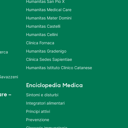
Humanitas San Pio X
Humanitas Medical Care
Humanitas Mater Domini
Humanitas Castelli
Humanitas Cellini
Clinica Fornaca
Humanitas Gradenigo
cerca
Clinica Sedes Sapientiae
Humanitas Istituto Clinico Catanese
 Gavazzeni
Enciclopedia Medica
re –
Sintomi e disturbi
Integratori alimentari
Principi attivi
Prevenzione
Glossario immunologia