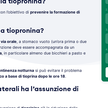
la tiopronina?
2
con l’obiettivo di
prevenire la formazione di
a tiopronina?
3
 via orale
, a stomaco vuoto (un’ora prima o due
sunzione deve essere accompagnata da un
4
a
, in particolare almeno due bicchieri a pasto e
.
ontinenza notturna
si può evitare il problema
o a base di tioprina dopo le ore 18
.
aterali ha l’assunzione di