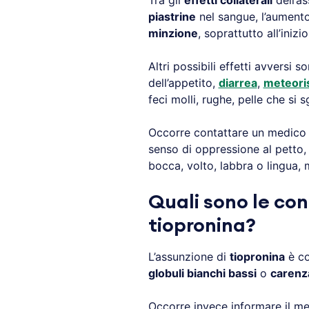
Tra gli
effetti collaterali
dell’a
piastrine
nel sangue, l’aumento
minzione
, soprattutto all’inizi
Altri possibili effetti avversi 
dell’appetito,
diarrea
,
meteor
feci molli, rughe, pelle che si 
Occorre contattare un medico 
senso di oppressione al petto
bocca, volto, labbra o lingua, 
Quali sono le con
tiopronina?
L’assunzione di
tiopronina
è co
globuli bianchi bassi
o
carenza
Occorre invece informare il me