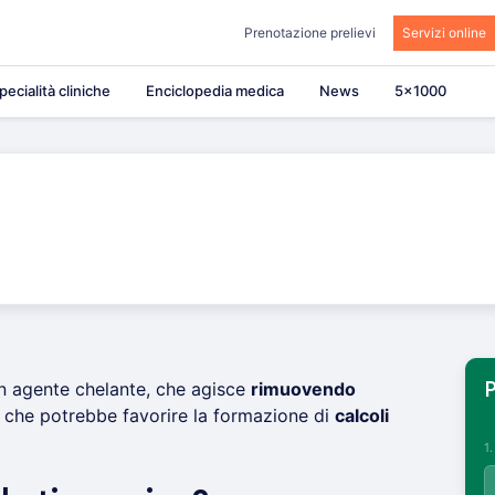
Prenotazione prelievi
Servizi online
pecialità cliniche
Enciclopedia medica
News
5×1000
un agente chelante, che agisce
rimuovendo
P
che potrebbe favorire la formazione di
calcoli
1