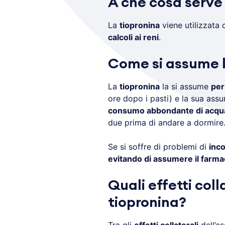
A che cosa serve 
La
tiopronina
viene utilizzata 
calcoli ai reni
.
Come si assume l
La
tiopronina
la si assume
per
ore dopo i pasti) e la sua as
consumo abbondante di acqu
due prima di andare a dormire
Se si soffre di problemi di
inc
evitando di assumere il farmac
Quali effetti coll
tiopronina?