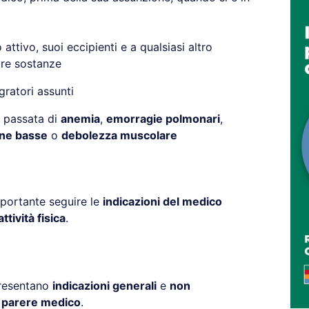
 attivo, suoi eccipienti e a qualsiasi altro
tre sostanze
egratori assunti
 passata di
anemia
,
emorragie polmonari
,
ine basse
o
debolezza muscolare
mportante seguire le
indicazioni del medico
attività fisica
.
presentano
indicazioni generali
e
non
l parere medico
.