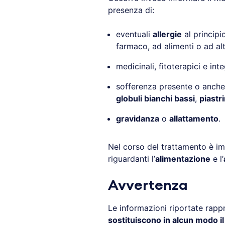
presenza di:
eventuali
allergie
al principio
farmaco, ad alimenti o ad al
medicinali, fitoterapici e int
sofferenza presente o anche
globuli bianchi bassi
,
piastr
gravidanza
o
allattamento
.
Nel corso del trattamento è i
riguardanti l’
alimentazione
e l’
Avvertenza
Le informazioni riportate rap
sostituiscono in alcun modo i