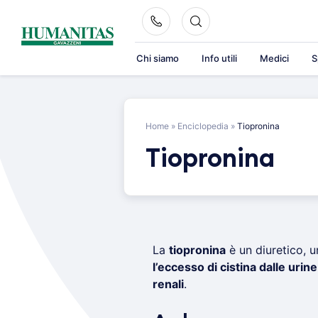
Skip
to
content
Chi siamo
Info utili
Medici
S
Home
»
Enciclopedia
»
Tiopronina
Tiopronina
La
tiopronina
è un diuretico, 
l’eccesso di cistina dalle urine
renali
.