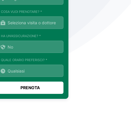
. COSA VUOI PRENOTARE? *
. HA UN'ASSICURAZIONE? *
. QUALE ORARIO PREFERISCI? *