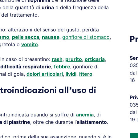
ssunzione di
tioprinina
c’è la riduzione delle
 della quantità di
urina
o della frequenza della
o del trattamento.
sono: alterazioni del senso del gusto, perdita
ismo
,
pelle secca
,
nausea
,
gonfiore di stomaco
,
P
sgretola o
vomito
.
Ser
in caso di presentino:
rash
,
prurito
,
orticaria
,
03
,
difficoltà respiratorie
,
febbre
, gonfiore di
dal
mal di gola,
dolori articolari
,
lividi
,
ittero
.
16
troindicazioni all’uso di
Pri
03
dal
ntroindicata quando si soffre di
anemia
, di
19 
 di piastrine
, oltre che durante l’
allattamento
.
dico, prima della sua assunzione, quando si è in