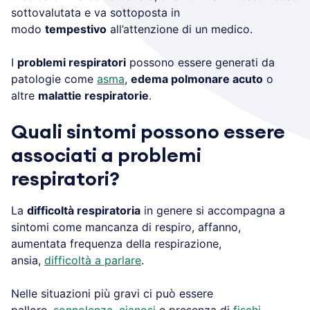
sottovalutata e va sottoposta in
modo
tempestivo
all’attenzione di un medico.
I
problemi respiratori
possono essere generati da
patologie come
asma
,
edema polmonare acuto
o
altre
malattie respiratorie
.
Quali sintomi possono essere
associati a problemi
respiratori?
La
difficoltà respiratoria
in genere si accompagna a
sintomi come mancanza di respiro, affanno,
aumentata frequenza della respirazione,
ansia,
difficoltà a parlare
.
Nelle situazioni più gravi ci può essere
pallore,
sonnolenza
,
cianosi
e presenza di
fischi