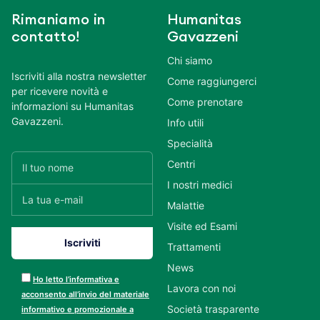
Rimaniamo in
Humanitas
contatto!
Gavazzeni
Chi siamo
Iscriviti alla nostra newsletter
Come raggiungerci
per ricevere novità e
Come prenotare
informazioni su Humanitas
Gavazzeni.
Info utili
Specialità
Centri
I nostri medici
Malattie
Visite ed Esami
Trattamenti
News
Ho letto l’informativa e
Lavora con noi
acconsento all’invio del materiale
Società trasparente
informativo e promozionale a