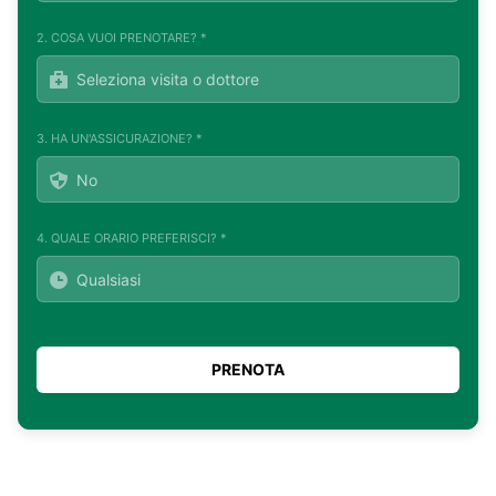
2. COSA VUOI PRENOTARE? *
3. HA UN'ASSICURAZIONE? *
4. QUALE ORARIO PREFERISCI? *