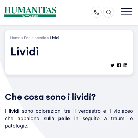
Skip
to
content
Home
»
Enciclopedia
»
Lividi
Lividi
Che cosa sono i lividi?
I
lividi
sono colorazioni tra il verdastro e il violaceo
che appaiono sulla
pelle
in seguito a traumi o
patologie.