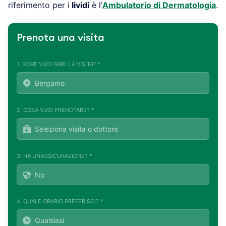
riferimento per i
lividi
è l’
Ambulatorio di Dermatologia
.
Prenota una visita
1. DOVE VUOI FARE LA VISITA? *
2. COSA VUOI PRENOTARE? *
3. HA UN'ASSICURAZIONE? *
4. QUALE ORARIO PREFERISCI? *