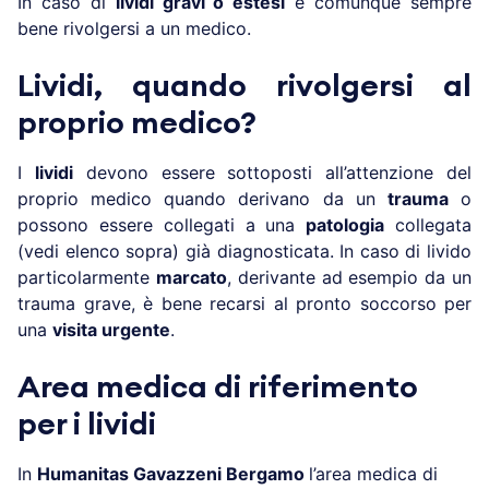
In caso di
lividi gravi o estesi
è comunque sempre
bene rivolgersi a un medico.
Lividi, quando rivolgersi al
proprio medico?
I
lividi
devono essere sottoposti all’attenzione del
proprio medico quando derivano da un
trauma
o
possono essere collegati a una
patologia
collegata
(vedi elenco sopra) già diagnosticata. In caso di livido
particolarmente
marcato
, derivante ad esempio da un
trauma grave, è bene recarsi al pronto soccorso per
una
visita urgente
.
Area medica di riferimento
per i lividi
In
Humanitas Gavazzeni
Bergamo
l’area medica di