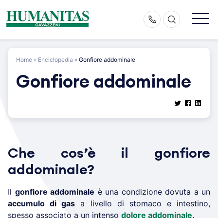
Skip
to
content
Home
»
Enciclopedia
»
Gonfiore addominale
Gonfiore addominale
Che cos’è il gonfiore
addominale?
Il
gonfiore addominale
è una condizione dovuta a un
accumulo di gas
a livello di stomaco e intestino,
spesso associato a un intenso
dolore addominale
.