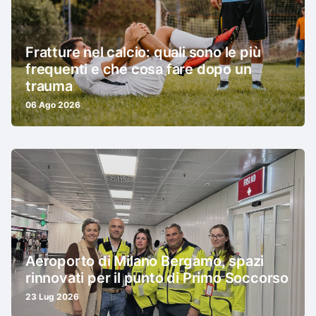
Fratture nel calcio: quali sono le più
frequenti e che cosa fare dopo un
trauma
06 Ago 2026
Aeroporto di Milano Bergamo, spazi
rinnovati per il punto di Primo Soccorso
23 Lug 2026