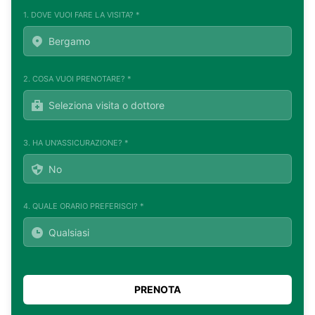
1. DOVE VUOI FARE LA VISITA? *
2. COSA VUOI PRENOTARE? *
3. HA UN'ASSICURAZIONE? *
4. QUALE ORARIO PREFERISCI? *