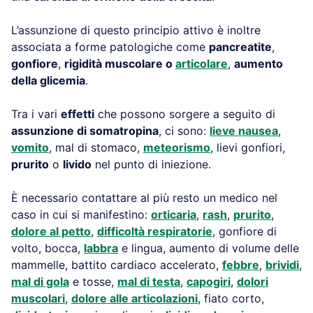
L’assunzione di questo principio attivo è inoltre
associata a forme patologiche come
pancreatite
,
gonfiore
,
rigidità muscolare o
articolare
,
aumento
della glicemia
.
Tra i vari
effetti
che possono sorgere a seguito di
assunzione di somatropina
, ci sono:
lieve nausea
,
vomito
, mal di stomaco,
meteorismo
, lievi gonfiori,
prurito
o
livido
nel punto di iniezione.
È necessario contattare al più resto un medico nel
caso in cui si manifestino:
orticaria
,
rash
,
prurito
,
dolore al petto
,
difficoltà respiratorie
, gonfiore di
volto, bocca,
labbra
e lingua, aumento di volume delle
mammelle, battito cardiaco accelerato,
febbre
,
brividi
,
mal di gola
e tosse,
mal di testa
,
capogiri
,
dolori
muscolari
,
dolore alle articolazioni
, fiato corto,