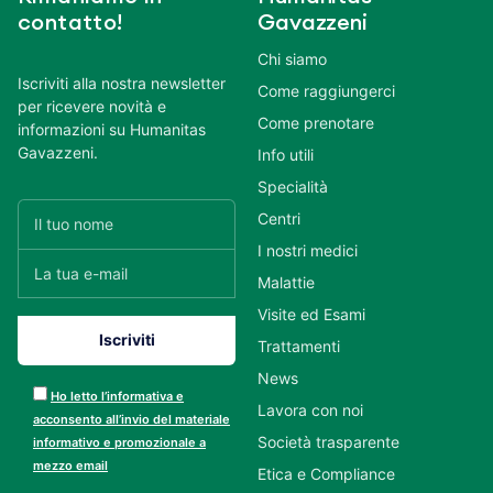
contatto!
Gavazzeni
Chi siamo
Iscriviti alla nostra newsletter
Come raggiungerci
per ricevere novità e
Come prenotare
informazioni su Humanitas
Gavazzeni.
Info utili
Specialità
Centri
I nostri medici
Malattie
Visite ed Esami
Trattamenti
News
Ho letto l’informativa e
Lavora con noi
acconsento all’invio del materiale
Società trasparente
informativo e promozionale a
mezzo email
Etica e Compliance