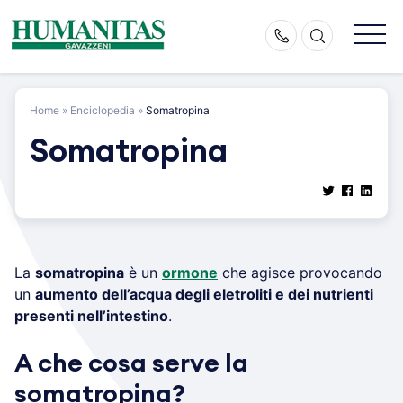
Skip
to
content
Home
»
Enciclopedia
»
Somatropina
Somatropina
La
somatropina
è un
ormone
che agisce provocando
un
aumento dell’acqua degli eletroliti e dei nutrienti
presenti nell’intestino
.
A che cosa serve la
somatropina?