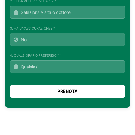
2. COSA VUOI PRENOTARE? *
3. HA UN'ASSICURAZIONE? *
4. QUALE ORARIO PREFERISCI? *