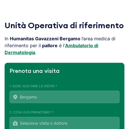
Unità Operativa di riferimento
In
Humanitas Gavazzeni
Bergamo
l’area medica di
riferimento per il
pallore
è l’
Ambulatorio di
Dermatologia
.
Prenota una visita
1. DOVE VUOI FARE LA VISITA? *
2. COSA VUOI PRENOTARE? *