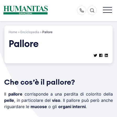
Skip
to
content
Home
»
Enciclopedia
»
Pallore
Pallore
Che cos’è il pallore?
Il
pallore
corrisponde a una perdita di colorito della
pelle
, in particolare del
viso
. Il pallore può però anche
riguardare le
mucose
o gli
organi interni
.