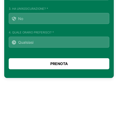
3. HA UN'ASSICURAZIONE? *
4. QUALE ORARIO PREFERISCI? *