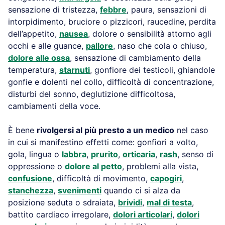
sensazione di tristezza,
febbre
, paura, sensazioni di
intorpidimento, bruciore o pizzicori, raucedine, perdita
dell’appetito,
nausea
, dolore o sensibilità attorno agli
occhi e alle guance,
pallore
, naso che cola o chiuso,
dolore alle ossa
, sensazione di cambiamento della
temperatura,
starnuti
, gonfiore dei testicoli, ghiandole
gonfie e dolenti nel collo, difficoltà di concentrazione,
disturbi del sonno, deglutizione difficoltosa,
cambiamenti della voce.
È bene
rivolgersi al più presto a un medico
nel caso
in cui si manifestino effetti come: gonfiori a volto,
gola, lingua o
labbra
,
prurito
,
orticaria
,
rash
, senso di
oppressione o
dolore al petto
, problemi alla vista,
confusione
, difficoltà di movimento,
capogiri
,
stanchezza
,
svenimenti
quando ci si alza da
posizione seduta o sdraiata,
brividi
,
mal di testa
,
battito cardiaco irregolare,
dolori articolari
,
dolori