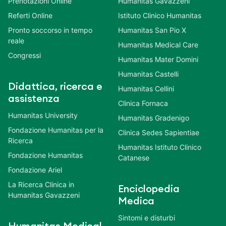
Prenotazioni Online
Humanitas Gavazzeni
Referti Online
Istituto Clinico Humanitas
Pronto soccorso in tempo
Humanitas San Pio X
reale
Humanitas Medical Care
Congressi
Humanitas Mater Domini
Humanitas Castelli
Didattica, ricerca e
Humanitas Cellini
assistenza
Clinica Fornaca
Humanitas University
Humanitas Gradenigo
Fondazione Humanitas per la
Clinica Sedes Sapientiae
Ricerca
Humanitas Istituto Clinico
Fondazione Humanitas
Catanese
Fondazione Ariel
La Ricerca Clinica in
Enciclopedia
Humanitas Gavazzeni
Medica
Sintomi e disturbi