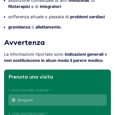
assunzione contestuale di altri
medicinali
, di
fitoterapici
e di
integratori
sofferenza attuale o passata di
problemi cardiaci
gravidanza
o
allattamento.
Avvertenza
Le informazioni riportate sono
indicazioni generali
e
non sostituiscono in alcun modo il parere medico
.
Prenota una visita
1. DOVE VUOI FARE LA VISITA? *
2. COSA VUOI PRENOTARE? *