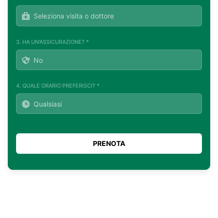
3. HA UN'ASSICURAZIONE? *
4. QUALE ORARIO PREFERISCI? *