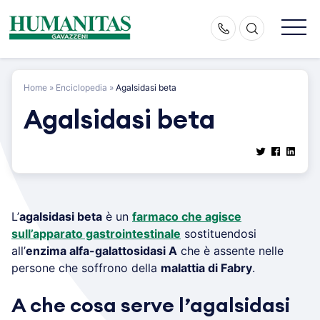
Skip
to
content
Home
»
Enciclopedia
»
Agalsidasi beta
Agalsidasi beta
L’
agalsidasi beta
è un
farmaco che agisce
sull’apparato gastrointestinale
sostituendosi
all’
enzima alfa-galattosidasi A
che è assente nelle
persone che soffrono della
malattia di Fabry
.
A che cosa serve l’agalsidasi