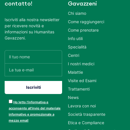
contatto!
Gavazzeni
Chi siamo
Iscriviti alla nostra newsletter
Come raggiungerci
per ricevere novità e
Come prenotare
informazioni su Humanitas
Gavazzeni.
Info utili
Specialità
Centri
I nostri medici
Malattie
Visite ed Esami
Trattamenti
News
Ho letto l’informativa e
Lavora con noi
acconsento all’invio del materiale
Società trasparente
informativo e promozionale a
mezzo email
Etica e Compliance