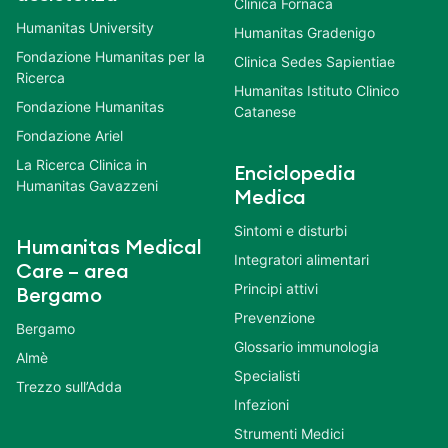
Clinica Fornaca
Humanitas University
Humanitas Gradenigo
Fondazione Humanitas per la
Clinica Sedes Sapientiae
Ricerca
Humanitas Istituto Clinico
Fondazione Humanitas
Catanese
Fondazione Ariel
La Ricerca Clinica in
Enciclopedia
Humanitas Gavazzeni
Medica
Sintomi e disturbi
Humanitas Medical
Integratori alimentari
Care – area
Principi attivi
Bergamo
Prevenzione
Bergamo
Glossario immunologia
Almè
Specialisti
Trezzo sull’Adda
Infezioni
Strumenti Medici