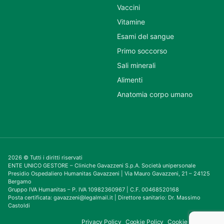
Vaccini
Vitamine
Esami del sangue
Primo soccorso
Sali minerali
Alimenti
Anatomia corpo umano
2026 © Tutti i diritti riservati
ENTE UNICO GESTORE – Cliniche Gavazzeni S.p.A. Società unipersonale
Presidio Ospedaliero Humanitas Gavazzeni | Via Mauro Gavazzeni, 21 – 24125
Bergamo
Gruppo IVA Humanitas – P. IVA 10982360967 | C.F. 00468520168
Posta certificata: gavazzeni@legalmail.it | Direttore sanitario: Dr. Massimo
Castoldi
Privacy Policy
Cookie Policy
Cookie Consent