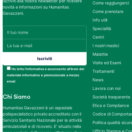
Iscriviti alla nostra newsletter per ricevere
Come raggiungerci
novità e informazioni su Humanitas
Come prenotare
Gavazzeni.
Info utili
Specialità
Centri
I nostri medici
Malattie
Visite ed Esami
Ho letto l’informativa e acconsento all’invio del
Trattamenti
materiale informativo e promozionale a mezzo
News
email
Lavora con noi
Chi Siamo
Società trasparente
Etica e Compliance
Humanitas Gavazzeni è un ospedale
polispecialistico privato accreditato con il
Codice di Comportame
Servizio Sanitario Nazionale per le attività
Politica qualità sic
ambulatoriali e di ricovero. E’ situato nella
Ufficio Stampa e Co