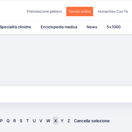
Prenotazione prelievi
Servizi online
Humanitas Con Te
Specialità cliniche
Enciclopedia medica
News
5×1000
P
Q
R
S
T
U
V
W
X
Y
Z
Cancella selezione