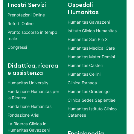
I nostri Servizi
Ospedali
Humanitas
Prenotazioni Online
Humanitas Gavazzeni
Referti Online
Istituto Clinico Humanitas
Pronto soccorso in tempo
reale
Humanitas San Pio X
Congressi
Humanitas Medical Care
Humanitas Mater Domini
Didattica, ricerca
Humanitas Castelli
e assistenza
Humanitas Cellini
Humanitas University
Clinica Fornaca
Fondazione Humanitas per
Humanitas Gradenigo
la Ricerca
Clinica Sedes Sapientiae
Fondazione Humanitas
Humanitas Istituto Clinico
Fondazione Ariel
Catanese
La Ricerca Clinica in
Humanitas Gavazzeni
Enciclopedia