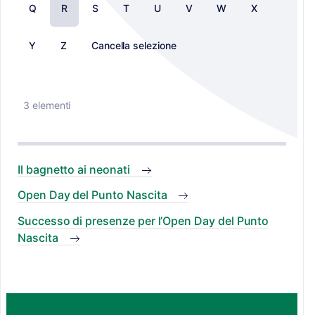
Q
R
S
T
U
V
W
X
Y
Z
Cancella selezione
3 elementi
Il bagnetto ai neonati
Open Day del Punto Nascita
Successo di presenze per l’Open Day del Punto
Nascita