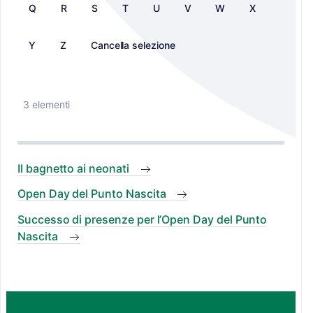
Q
R
S
T
U
V
W
X
Y
Z
Cancella selezione
3 elementi
Il bagnetto ai neonati
Open Day del Punto Nascita
Successo di presenze per l’Open Day del Punto
Nascita