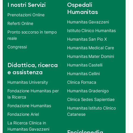
I nostri Servizi
Ospedali
Humanitas
Prenotazioni Online
Humanitas Gavazzeni
Referti Online
Istituto Clinico Humanitas
Pronto soccorso in tempo
reale
Humanitas San Pio X
Congressi
Humanitas Medical Care
Humanitas Mater Domini
Didattica, ricerca
Humanitas Castelli
e assistenza
Humanitas Cellini
Humanitas University
Clinica Fornaca
Fondazione Humanitas per
Humanitas Gradenigo
la Ricerca
Clinica Sedes Sapientiae
Fondazione Humanitas
Humanitas Istituto Clinico
Fondazione Ariel
Catanese
La Ricerca Clinica in
Humanitas Gavazzeni
Enciclopedia