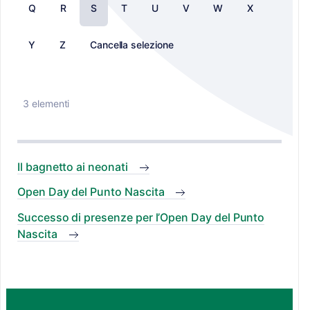
Q
R
S
T
U
V
W
X
Y
Z
Cancella selezione
3 elementi
Il bagnetto ai neonati
Open Day del Punto Nascita
Successo di presenze per l’Open Day del Punto
Nascita