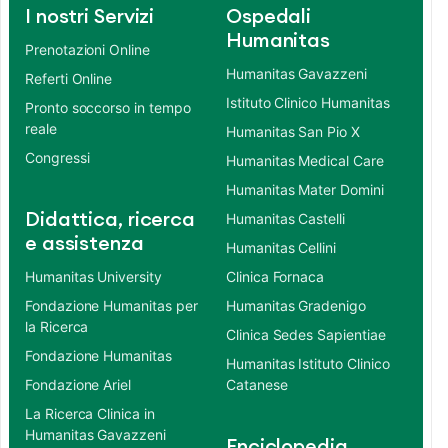
I nostri Servizi
Ospedali
Humanitas
Prenotazioni Online
Humanitas Gavazzeni
Referti Online
Istituto Clinico Humanitas
Pronto soccorso in tempo
reale
Humanitas San Pio X
Congressi
Humanitas Medical Care
Humanitas Mater Domini
Didattica, ricerca
Humanitas Castelli
e assistenza
Humanitas Cellini
Humanitas University
Clinica Fornaca
Fondazione Humanitas per
Humanitas Gradenigo
la Ricerca
Clinica Sedes Sapientiae
Fondazione Humanitas
Humanitas Istituto Clinico
Fondazione Ariel
Catanese
La Ricerca Clinica in
Humanitas Gavazzeni
Enciclopedia