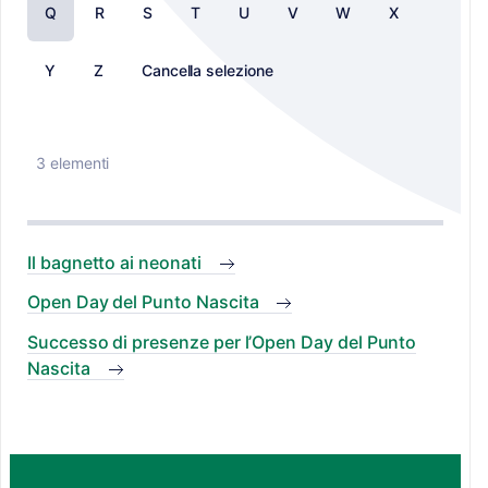
Q
R
S
T
U
V
W
X
Y
Z
Cancella selezione
3 elementi
Il bagnetto ai neonati
Open Day del Punto Nascita
Successo di presenze per l’Open Day del Punto
Nascita