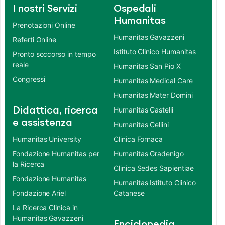
I nostri Servizi
Ospedali
Humanitas
Prenotazioni Online
Humanitas Gavazzeni
Referti Online
Istituto Clinico Humanitas
Pronto soccorso in tempo
reale
Humanitas San Pio X
Congressi
Humanitas Medical Care
Humanitas Mater Domini
Didattica, ricerca
Humanitas Castelli
e assistenza
Humanitas Cellini
Humanitas University
Clinica Fornaca
Fondazione Humanitas per
Humanitas Gradenigo
la Ricerca
Clinica Sedes Sapientiae
Fondazione Humanitas
Humanitas Istituto Clinico
Fondazione Ariel
Catanese
La Ricerca Clinica in
Humanitas Gavazzeni
Enciclopedia