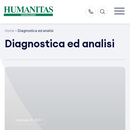
Skip
to
content
Home
»
Diagnostica ed analisi
Diagnostica ed analisi
Gennaio 9, 2017