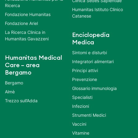
Clinica Sedes Sapientiae
Ricerca
Humanitas Istituto Clinico
Fondazione Humanitas
Catanese
Fondazione Ariel
La Ricerca Clinica in
Enciclopedia
Humanitas Gavazzeni
Medica
Sintomi e disturbi
Humanitas Medical
Integratori alimentari
Care – area
Principi attivi
Bergamo
Prevenzione
Bergamo
Glossario immunologia
Almè
Specialisti
Trezzo sull’Adda
Infezioni
Strumenti Medici
Vaccini
Vitamine