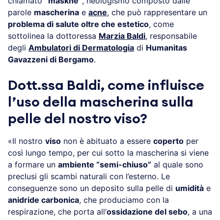
chiamato
“maskne”
, neologismo composto dalle
parole
mascherina
e
acne
, che può rappresentare un
problema di salute oltre che estetico
, come
sottolinea la dottoressa
Marzia Baldi
, responsabile
degli
Ambulatori di Dermatologia
di
Humanitas
Gavazzeni di Bergamo
.
Dott.ssa Baldi, come influisce
l’uso della mascherina sulla
pelle del nostro viso?
«Il nostro
viso
non è abituato a essere
coperto
per
così lungo tempo, per cui sotto la mascherina si viene
a formare un
ambiente “semi-chiuso”
al quale sono
preclusi gli scambi naturali con l’esterno. Le
conseguenze sono un deposito sulla pelle di
umidità
e
anidride carbonica
, che produciamo con la
respirazione, che porta all’
ossidazione del sebo
, a una