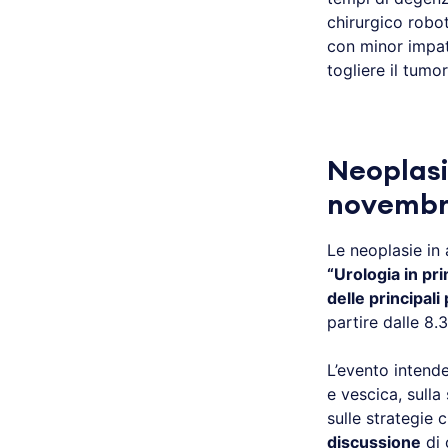
chirurgico robot
con minor impatt
togliere il tumo
.
Neoplasi
novembr
Le neoplasie in
“Urologia in pr
delle principali
partire dalle 8.
L’evento intende
e vescica, sulla
sulle strategie
discussione
di 