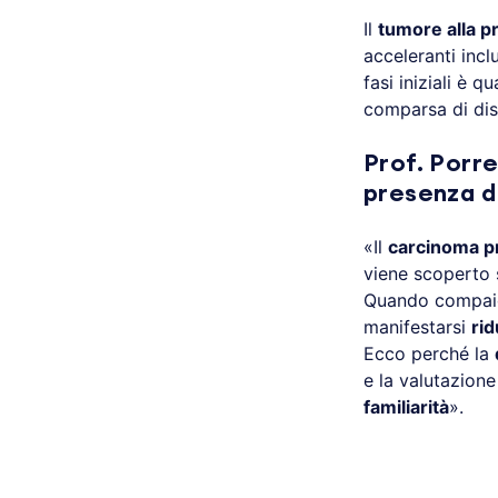
Il
tumore alla p
acceleranti inc
fasi iniziali è 
comparsa di dist
Prof. Porre
presenza d
«Il
carcinoma p
viene scoperto 
Quando compaion
manifestarsi
rid
Ecco perché la
e la valutazion
familiarità
».
.