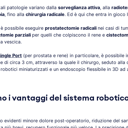
 tali patologie variano dalla
sorveglianza attiva
, alla
radiote
ia
, fino alla
chirurgia radicale
. Ed è qui che entra in gioco 
 è possibile eseguire
prostatectomie radicali
nei casi di tum
tomie parziali
per quelli che colpiscono il rene e
cistectom
la vescica.
ingle Port
(per prostata e rene) in particolare, è possibile 
ne di circa 3 cm, attraverso la quale il chirurgo, seduto alla 
obotici miniaturizzati e un endoscopio flessibile in 3D ad a
no i vantaggi del sistema robotico
o evidenti minore dolore post-operatorio, riduzione del s
a più brevi, recupero funzionale più veloce. La precisione 