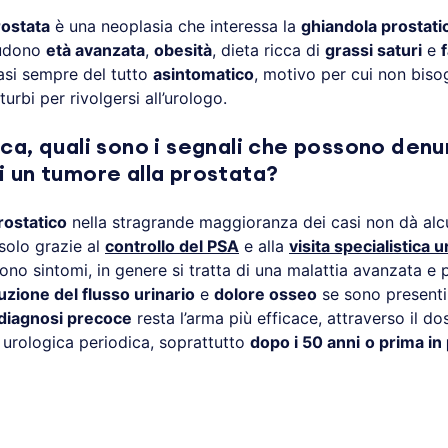
rostata
è una neoplasia che interessa la
ghiandola prostati
ludono
età avanzata
,
obesità
, dieta ricca di
grassi saturi
e
f
quasi sempre del tutto
asintomatico
, motivo per cui non biso
urbi per rivolgersi all’urologo.
ca, quali sono i segnali che possono denu
i un tumore alla prostata?
rostatico
nella stragrande maggioranza dei casi non dà alc
solo grazie al
controllo del PSA
e alla
visita specialistica 
o sintomi, in genere si tratta di una malattia avanzata e
uzione del flusso urinario
e
dolore osseo
se sono presenti
diagnosi precoce
resta l’arma più efficace, attraverso il d
e urologica periodica, soprattutto
dopo i 50 anni
o prima in