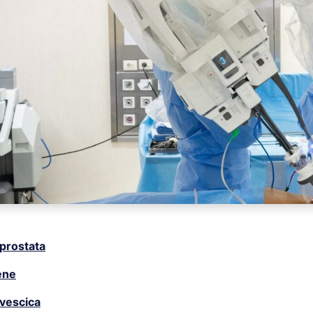
 prostata
rene
 vescica