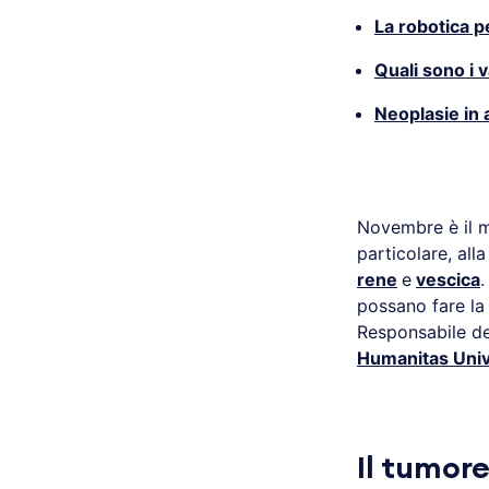
La robotica pe
Quali sono i 
Neoplasie in 
.
Novembre è il 
particolare, al
rene
e
vescica
.
possano fare la
Responsabile del
Humanitas Univ
.
Il tumore