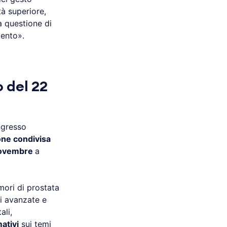
tà superiore,
a questione di
vento».
 del 22
ngresso
one condivisa
novembre
a
mori di prostata
ni avanzate e
ali,
ativi
sui temi