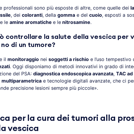
e professionali sono più esposte di altre, come quelle dei
l
essile
, dei
coloranti
, della
gomma
e del
cuoio
, esposti a so
e le
amine aromatiche
e le
nitrosamine
.
 controllare la salute della vescica per v
 no di un tumore?
e il
monitoraggio
nei
soggetti a rischio
e l’uso tempestivo 
nzati
. Oggi disponiamo di metodi innovativi in grado di inte
zione del PSA:
diagnostica endoscopica avanzata
,
TAC ad 
 multiparametrica
e tecnologie digitali avanzate, che ci p
nde precisione lesioni sempre più piccole».
ca per la cura dei tumori alla pro
la vescica