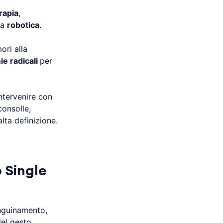
rapia
,
la
robotica
.
ori alla
ie radicali
per
intervenire con
consolle,
lta definizione.
 Single
anguinamento,
del gesto