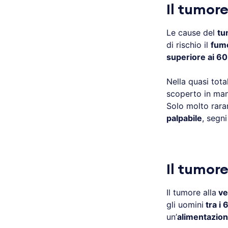
Il tumore
Le cause del
tu
di rischio il
fumo
superiore ai 60
Nella quasi tota
scoperto in man
Solo molto rar
palpabile
, segn
.
Il tumore
Il tumore alla
ve
gli uomini
tra i 
un’
alimentazion