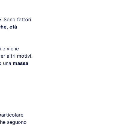
. Sono fattori
che
,
età
li e viene
r altri motivi.
o una
massa
particolare
che seguono