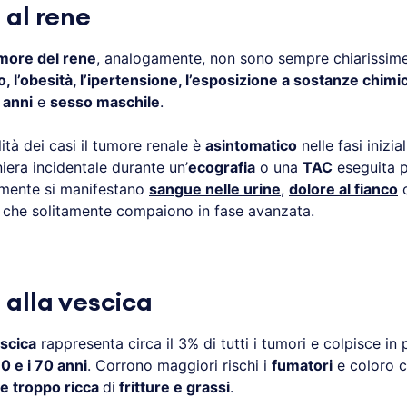
 al rene
more del rene
, analogamente, non sono sempre chiarissime
, l’obesità, l’ipertensione, l’esposizione a sostanze chimi
 anni
e
sesso maschile
.
lità dei casi il tumore renale è
asintomatico
nelle fasi inizia
iera incidentale durante un’
ecografia
o una
TAC
eseguita pe
amente si manifestano
sangue nelle urine
,
dolore al fianco
i che solitamente compaiono in fase avanzata.
 alla vescica
scica
rappresenta circa il 3% di tutti i tumori e colpisce in 
60 e i 70 anni
. Corrono maggiori rischi i
fumatori
e coloro 
e troppo ricca
di
fritture e grassi
.