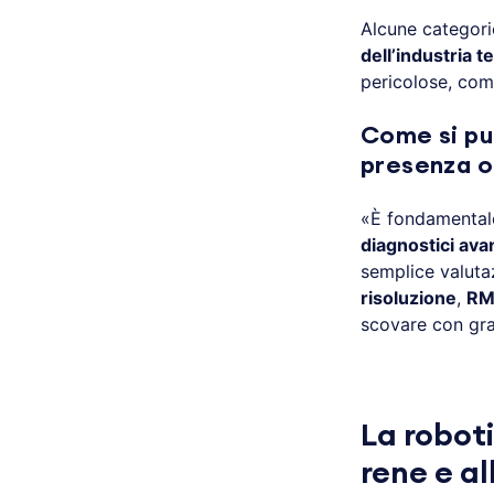
Alcune categori
dell’industria t
pericolose, com
Come si può
presenza o
«È fondamental
diagnostici ava
semplice valuta
risoluzione
,
RM
scovare con gra
.
La roboti
rene e al