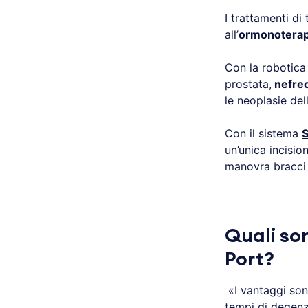
I trattamenti di
all’
ormonoterap
Con la robotica
prostata,
nefrec
le neoplasie del
Con il sistema
S
un’unica incisio
manovra bracci r
.
Quali so
Port?
«I vantaggi son
tempi di degenz