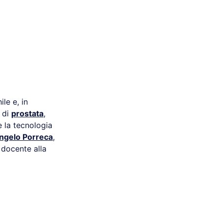
le e, in
i di
prostata
,
e la tecnologia
ngelo Porreca
,
docente alla