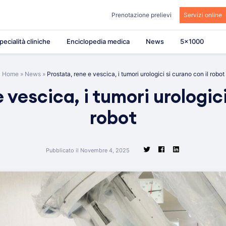
Prenotazione prelievi
Servizi online
pecialità cliniche
Enciclopedia medica
News
5×1000
Home
»
News
»
Prostata, rene e vescica, i tumori urologici si curano con il robot
 vescica, i tumori urologici
robot
Pubblicato il Novembre 4, 2025