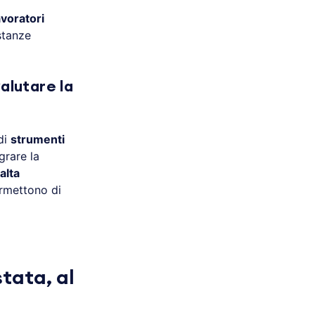
avoratori
stanze
alutare la
di
strumenti
grare la
alta
ermettono di
stata, al