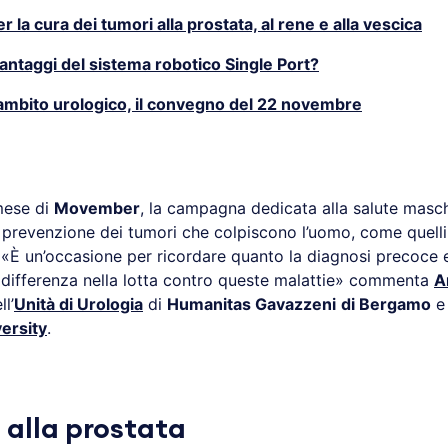
r la cura dei tumori alla prostata, al rene e alla vescica
vantaggi del sistema robotico Single Port?
ambito urologico, il convegno del 22 novembre
mese di
Movember
, la campagna dedicata alla salute maschi
la prevenzione dei tumori che colpiscono l’uomo, come quell
 «È un’occasione per ricordare quanto la diagnosi precoce 
 differenza nella lotta contro queste malattie» commenta
A
l’
Unità di Urologia
di
Humanitas Gavazzeni
di Bergamo
e 
ersity
.
 alla prostata