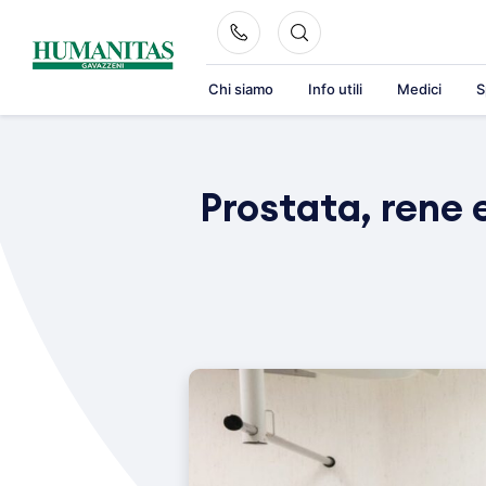
Skip
to
content
Chi siamo
Info utili
Medici
S
Prostata, rene e