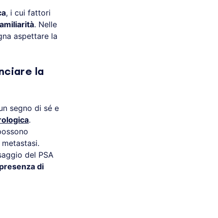
ca
, i cui fattori
amiliarità
. Nelle
gna aspettare la
nciare la
un segno di sé e
urologica
.
 possono
 metastasi.
osaggio del PSA
 presenza di