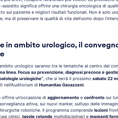
-assistito significa offrire una chirurgia oncologica di quali
o sul paziente e migliori risultati funzionali. Non è solo un
re, ma di preservare la qualità di vita dell’uomo dopo l’inter
e in ambito urologico, il convegno
e
 ambito urologico saranno tra le tematiche al centro del co
ima linea. Focus su prevenzione, diagnosi precoce e gesti
 patologie urologiche”
, che si terrà il prossimo
sabato 22 
30 nell’Auditorium di
Humanitas Gavazzeni
.
 offrire un’occasione di
aggiornamento
e
confronto
sui tu
 sorveglianza attiva, sui nuovi marker, sull’uso delle immagi
 chirurgiche robotiche. Il programma comprende
lezioni
front
casi clinici,
tavole rotonde
multidisciplinari e
momenti form