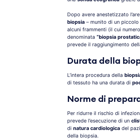
Dopo avere anestetizzato l’area
biopsia
– munito di un piccolo 
alcuni frammenti (il cui numero
denominata
“biopsia prostatic
prevede il raggiungimento dell
Durata della bio
L’intera procedura della
biopsi
di tessuto ha una durata di
poc
Norme di prepara
Per ridurre il rischio di infezio
prevede l’esecuzione di un
cli
di
natura cardiologica
del pazi
della biopsia.