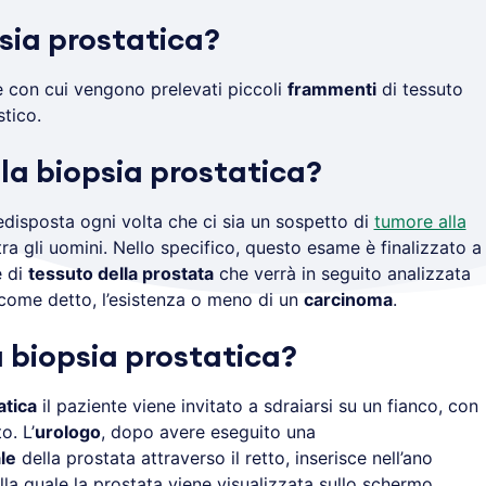
sia prostatica?
 con cui vengono prelevati piccoli
frammenti
di tessuto
tico.
la biopsia prostatica?
disposta ogni volta che ci sia un sospetto di
tumore alla
 tra gli uomini. Nello specifico, questo esame è finalizzato a
e di
tessuto della prostata
che verrà in seguito analizzata
 come detto, l’esistenza o meno di un
carcinoma
.
 biopsia prostatica?
atica
il paziente viene invitato a sdraiarsi su un fianco, con
o. L’
urologo
, dopo avere eseguito una
le
della prostata attraverso il retto, inserisce nell’ano
lla quale la prostata viene visualizzata sullo schermo.