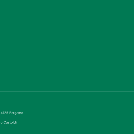
– 24125 Bergamo
imo Castoldi