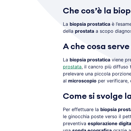
Che cos’è la biop
La
biopsia prostatica
è l’esame
della
prostata
a scopo diagnos
A che cosa serve 
La
biopsia prostatica
viene pre
prostata
, il cancro più diffuso
prelevare una piccola porzion
al
microscopio
per verificare,
Come si svolge la
Per effettuare la
biopsia prost
le ginocchia poste verso il pett
preventiva
esplorazione digita
una
sonda ecografica
grazie a