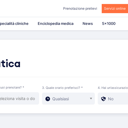
Prenotazione prelievi
Servizi online
pecialità cliniche
Enciclopedia medica
News
5×1000
atica
uoi prenotare? *
3. Quale orario preferisci? *
4. Hai un'assicurazi