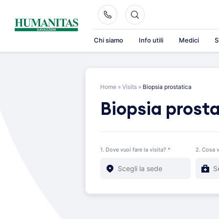
Skip
to
content
Chi siamo
Info utili
Medici
S
Home
»
Visits
»
Biopsia prostatica
Biopsia prost
1. Dove vuoi fare la visita? *
2. Cosa v