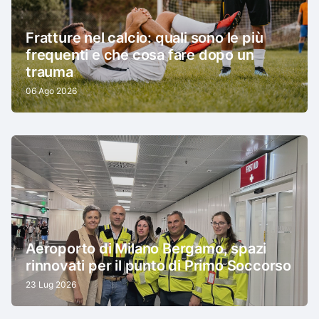
Fratture nel calcio: quali sono le più
frequenti e che cosa fare dopo un
trauma
06 Ago 2026
Aeroporto di Milano Bergamo, spazi
rinnovati per il punto di Primo Soccorso
23 Lug 2026