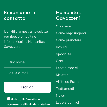
Rimaniamo in
Humanitas
contatto!
Gavazzeni
Chi siamo
Iscriviti alla nostra newsletter
Come raggiungerci
per ricevere novità e
Come prenotare
informazioni su Humanitas
Gavazzeni.
Info utili
Specialità
Centri
I nostri medici
Malattie
Visite ed Esami
Trattamenti
News
Ho letto l’informativa e
Lavora con noi
acconsento all’invio del materiale