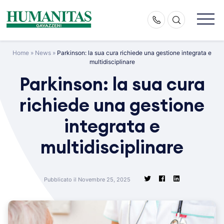
Skip
to
content
Home
»
News
»
Parkinson: la sua cura richiede una gestione integrata e
multidisciplinare
Parkinson: la sua cura
richiede una gestione
integrata e
multidisciplinare
Pubblicato il Novembre 25, 2025